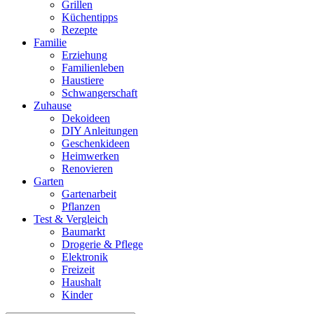
Grillen
Küchentipps
Rezepte
Familie
Erziehung
Familienleben
Haustiere
Schwangerschaft
Zuhause
Dekoideen
DIY Anleitungen
Geschenkideen
Heimwerken
Renovieren
Garten
Gartenarbeit
Pflanzen
Test & Vergleich
Baumarkt
Drogerie & Pflege
Elektronik
Freizeit
Haushalt
Kinder