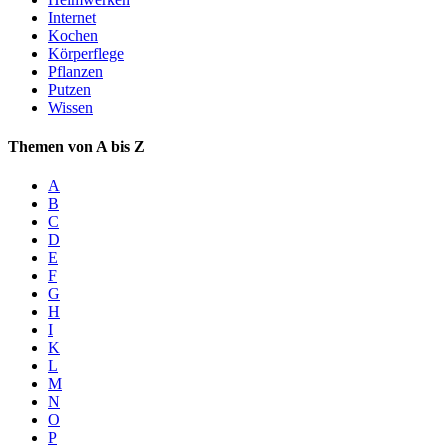
Internet
Kochen
Körperflege
Pflanzen
Putzen
Wissen
Themen von A bis Z
A
B
C
D
E
F
G
H
I
K
L
M
N
O
P