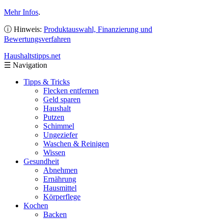
Mehr Infos
.
ⓘ Hinweis:
Produktauswahl, Finanzierung und
Bewertungsverfahren
Haushaltstipps
.net
☰
Navigation
Tipps & Tricks
Flecken entfernen
Geld sparen
Haushalt
Putzen
Schimmel
Ungeziefer
Waschen & Reinigen
Wissen
Gesundheit
Abnehmen
Ernährung
Hausmittel
Körperflege
Kochen
Backen