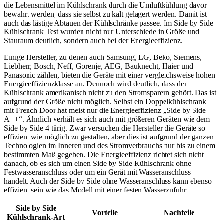
die Lebensmittel im Kühlschrank durch die Umluftkühlung davor
bewahrt werden, dass sie selbst zu kalt gelagert werden. Damit ist
auch das lästige Abtauen der Kühlschränke passee. Im Side by Side
Kühlschrank Test
wurden nicht nur Unterschiede in Größe und
Stauraum deutlich, sondern auch bei der Energieeffizienz.
Einige Hersteller, zu denen auch Samsung, LG, Beko, Siemens,
Liebherr, Bosch, Neff, Gorenje, AEG, Bauknecht, Haier und
Panasonic zählen, bieten die Geräte mit einer vergleichsweise hohen
Energieeffizienzklasse an. Dennoch wird deutlich, dass der
Kühlschrank amerikanisch nicht zu den Stromsparern gehört. Das ist
aufgrund der Größe nicht möglich. Selbst ein Doppelkühlschrank
mit French Door hat meist nur die Energieeffizienz „Side by Side
A++“. Ähnlich verhält es sich auch mit größeren Geräten wie dem
Side by Side 4 türig. Zwar versuchen die Hersteller die Geräte so
effizient wie möglich zu gestalten, aber dies ist aufgrund der ganzen
Technologien im Inneren und des Stromverbrauchs nur bis zu einem
bestimmten Maß gegeben. Die Energieeffizienz richtet sich nicht
danach, ob es sich um einen Side by Side Kühlschrank ohne
Festwasseranschluss oder um ein Gerät mit Wasseranschluss
handelt. Auch der Side by Side ohne Wasseranschluss kann ebenso
effizient sein wie das Modell mit einer festen Wasserzufuhr.
Side by Side
Vorteile
Nachteile
Kühlschrank-Art