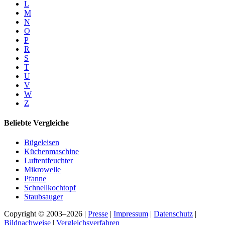
L
M
N
O
P
R
S
T
U
V
W
Z
Beliebte Vergleiche
Bügeleisen
Küchenmaschine
Luftentfeuchter
Mikrowelle
Pfanne
Schnellkochtopf
Staubsauger
Copyright © 2003–2026 |
Presse
|
Impressum
|
Datenschutz
|
Bildnachweise
|
Vergleichsverfahren