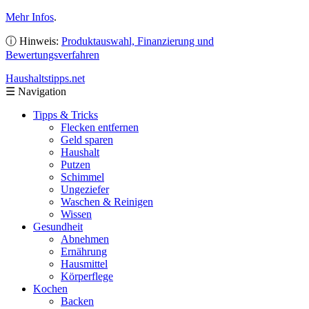
Mehr Infos
.
ⓘ Hinweis:
Produktauswahl, Finanzierung und
Bewertungsverfahren
Haushaltstipps
.net
☰
Navigation
Tipps & Tricks
Flecken entfernen
Geld sparen
Haushalt
Putzen
Schimmel
Ungeziefer
Waschen & Reinigen
Wissen
Gesundheit
Abnehmen
Ernährung
Hausmittel
Körperflege
Kochen
Backen