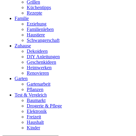
Grillen
Küchentipps
Rezepte
Familie
Erziehung
Familienleben
Haustiere
Schwangerschaft
Zuhause
Dekoideen
DIY Anleitungen
Geschenkideen
Heimwerken
Renovieren
Garten
Gartenarbeit
Pflanzen
Test & Vergleich
Baumarkt
Drogerie & Pflege
Elektronik
Freizeit
Haushalt
Kinder