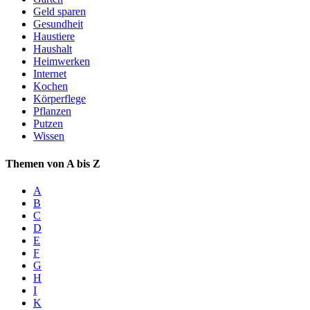
Geld sparen
Gesundheit
Haustiere
Haushalt
Heimwerken
Internet
Kochen
Körperflege
Pflanzen
Putzen
Wissen
Themen von A bis Z
A
B
C
D
E
F
G
H
I
K