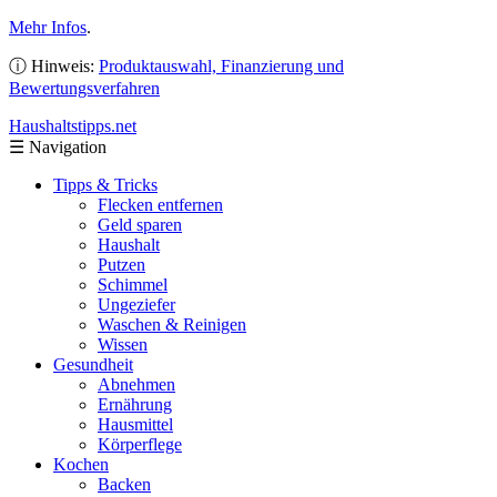
Mehr Infos
.
ⓘ Hinweis:
Produktauswahl, Finanzierung und
Bewertungsverfahren
Haushaltstipps
.net
☰
Navigation
Tipps & Tricks
Flecken entfernen
Geld sparen
Haushalt
Putzen
Schimmel
Ungeziefer
Waschen & Reinigen
Wissen
Gesundheit
Abnehmen
Ernährung
Hausmittel
Körperflege
Kochen
Backen