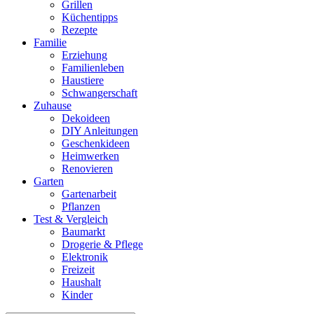
Grillen
Küchentipps
Rezepte
Familie
Erziehung
Familienleben
Haustiere
Schwangerschaft
Zuhause
Dekoideen
DIY Anleitungen
Geschenkideen
Heimwerken
Renovieren
Garten
Gartenarbeit
Pflanzen
Test & Vergleich
Baumarkt
Drogerie & Pflege
Elektronik
Freizeit
Haushalt
Kinder