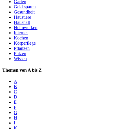
Garten
Geld sparen
Gesundheit
Haustiere
Haushalt
Heimwerken
Internet
Kochen
Körperflege
Pflanzen
Putzen
Wissen
Themen von A bis Z
A
B
C
D
E
F
G
H
I
K