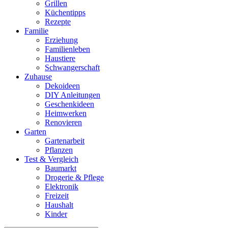
Grillen
Küchentipps
Rezepte
Familie
Erziehung
Familienleben
Haustiere
Schwangerschaft
Zuhause
Dekoideen
DIY Anleitungen
Geschenkideen
Heimwerken
Renovieren
Garten
Gartenarbeit
Pflanzen
Test & Vergleich
Baumarkt
Drogerie & Pflege
Elektronik
Freizeit
Haushalt
Kinder