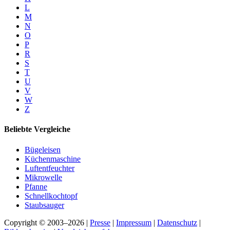
L
M
N
O
P
R
S
T
U
V
W
Z
Beliebte Vergleiche
Bügeleisen
Küchenmaschine
Luftentfeuchter
Mikrowelle
Pfanne
Schnellkochtopf
Staubsauger
Copyright © 2003–2026 |
Presse
|
Impressum
|
Datenschutz
|