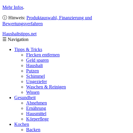
Mehr Infos
.
ⓘ Hinweis:
Produktauswahl, Finanzierung und
Bewertungsverfahren
Haushaltstipps
.net
☰
Navigation
Tipps & Tricks
Flecken entfernen
Geld sparen
Haushalt
Putzen
Schimmel
Ungeziefer
Waschen & Reinigen
Wissen
Gesundheit
Abnehmen
Ernährung
Hausmittel
Körperflege
Kochen
Backen