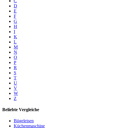
C
D
E
F
G
H
I
K
L
M
N
O
P
R
S
T
U
V
W
Z
Beliebte Vergleiche
Bügeleisen
Küchenmaschine