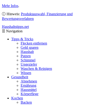
Mehr Infos
.
ⓘ Hinweis:
Produktauswahl, Finanzierung und
Bewertungsverfahren
Haushaltstipps
.net
☰
Navigation
Tipps & Tricks
Flecken entfernen
Geld sparen
Haushalt
Putzen
Schimmel
Ungeziefer
Waschen & Reinigen
Wissen
Gesundheit
Abnehmen
Ernährung
Hausmittel
Körperflege
Kochen
Backen