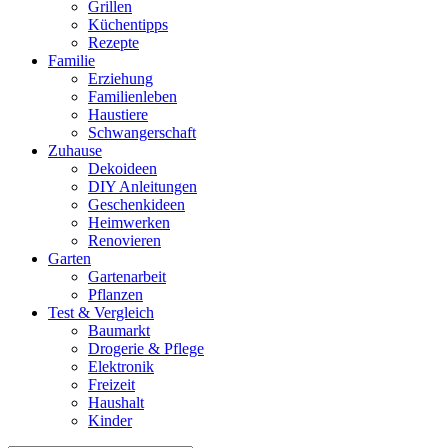
Grillen
Küchentipps
Rezepte
Familie
Erziehung
Familienleben
Haustiere
Schwangerschaft
Zuhause
Dekoideen
DIY Anleitungen
Geschenkideen
Heimwerken
Renovieren
Garten
Gartenarbeit
Pflanzen
Test & Vergleich
Baumarkt
Drogerie & Pflege
Elektronik
Freizeit
Haushalt
Kinder