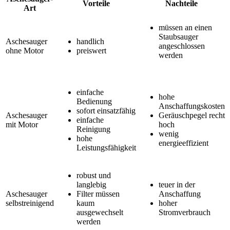
Vorteile
Nachteile
Art
müssen an einen
Staubsauger
Aschesauger
handlich
angeschlossen
ohne Motor
preiswert
werden
einfache
hohe
Bedienung
Anschaffungskosten
sofort einsatzfähig
Aschesauger
Geräuschpegel recht
einfache
mit Motor
hoch
Reinigung
wenig
hohe
energieeffizient
Leistungsfähigkeit
robust und
langlebig
teuer in der
Aschesauger
Filter müssen
Anschaffung
selbstreinigend
kaum
hoher
ausgewechselt
Stromverbrauch
werden