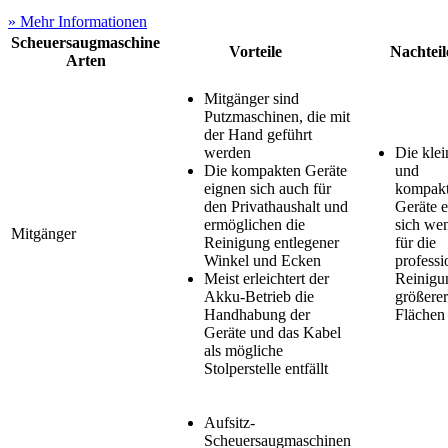
» Mehr Informationen
Scheuersaugmaschine
Vorteile
Nachteil
Arten
Mitgänger sind
Putzmaschinen, die mit
der Hand geführt
werden
Die kle
Die kompakten Geräte
und
eignen sich auch für
kompak
den Privathaushalt und
Geräte 
ermöglichen die
sich we
Mitgänger
Reinigung entlegener
für die
Winkel und Ecken
professi
Meist erleichtert der
Reinigu
Akku-Betrieb die
größerer
Handhabung der
Flächen
Geräte und das Kabel
als mögliche
Stolperstelle entfällt
Aufsitz-
Scheuersaugmaschinen