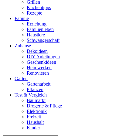
Grillen
Küchentipps
Rezepte
Familie
Erziehung
Familienleben
Haustiere
Schwangerschaft
Zuhause
Dekoideen
DIY Anleitungen
Geschenkideen
Heimwerken
Renovieren
Garten
Gartenarbeit
Pflanzen
Test & Vergleich
Baumarkt
Drogerie & Pflege
Elektronik
Freizeit
Haushalt
Kinder