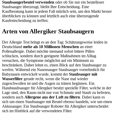
Staubsaugerbeutel verwenden
oder ob Sie nur ein beutelloser
Staubsauger überzeugt, bleibt Ihre Entscheidung. Eine
Kaufberatung kann in jedem Fall nützlich sein, um den Markt besser
überblicken zu können und letztlich auch eine überzeugende
Kaufentscheidung zu treffen.
Arten von Allergiker Staubsaugern
Der Allergie Test
bringt es an den Tag: Schätzungsweise leiden in
Deutschland
mehr als 18 Millionen Menschen
an einer
Pollenallergie. Dabei möchte niemand sofort bittere Pillen
schlucken, sondern durch geeignete Maßnahmen im Alltag
versuchen, die Symptome möglichst auf ein Minimum zu
beschränken. Daher lohnt es, einen Blick auf den Staubsauger zu
werfen. Während ein Nasensauger Staubsauger vornehmlich für
Babynasen entwickelt wurde, kommt der
Staubsauger mit
Wasserfilter
gerade recht, wenn die Nase mal wieder
zugeschwollen ist und die Augen zu tränen beginnen. Ein
Handstaubsauger für Allergiker besitzt spezielle Filter, welche in der
Lage sind, den Raum nicht nur von Schmutz und Staub zu befreien,
sondern auch
Allergene aus der Luft zu filtern
. Dabei kann es
sich um einen Staubsauger mit Beutel ebenso handeln, wie um einen
Akkusauger. Ein Staubsauger Roboter für Allergiker unterscheidet
sich im Hinblick auf die verwendeten Filter.