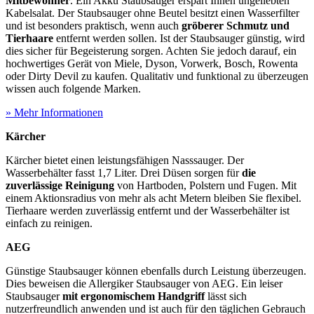
Mitbewohner
. Ein Akku Staubsauger erspart Ihnen ungeliebten
Kabelsalat. Der Staubsauger ohne Beutel besitzt einen Wasserfilter
und ist besonders praktisch, wenn auch
gröberer Schmutz und
Tierhaare
entfernt werden sollen. Ist der Staubsauger günstig, wird
dies sicher für Begeisterung sorgen. Achten Sie jedoch darauf, ein
hochwertiges Gerät von Miele, Dyson, Vorwerk, Bosch, Rowenta
oder Dirty Devil zu kaufen. Qualitativ und funktional zu überzeugen
wissen auch folgende Marken.
» Mehr Informationen
Kärcher
Kärcher bietet einen leistungsfähigen Nasssauger. Der
Wasserbehälter fasst 1,7 Liter. Drei Düsen sorgen für
die
zuverlässige Reinigung
von Hartboden, Polstern und Fugen. Mit
einem Aktionsradius von mehr als acht Metern bleiben Sie flexibel.
Tierhaare werden zuverlässig entfernt und der Wasserbehälter ist
einfach zu reinigen.
AEG
Günstige Staubsauger können ebenfalls durch Leistung überzeugen.
Dies beweisen die Allergiker Staubsauger von AEG. Ein leiser
Staubsauger
mit ergonomischem Handgriff
lässt sich
nutzerfreundlich anwenden und ist auch für den täglichen Gebrauch