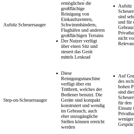
ermöglichen die
Aufsitz
großflächige
Scheuer
Reinigung von
sind seh
Einkaufszentren,
und für
Aufsitz Scheuersauger
Schwimmbändern,
Gebrauc
Flughäfen und anderen
Privatha
großflächigen Terrains
nicht vo
Der Nutzer verfügt
Relevan
über einen Sitz und
steuert das Gerät
mittels Lenkrad
Diese
Auf Gr
Reinigungsmaschine
des rech
verfügt über ein
hohen P
Trittbrett, welches der
sind die
Bediener benutzt. Die
Scheuer
Step-on-Scheuersauger
Geräte sind kompakt
für den
konstruiert und wendig
Einsatz 
im Gebrauch, auch
Privatha
eher unzugängliche
weniger
Stellen können erreicht
Gespräc
werden