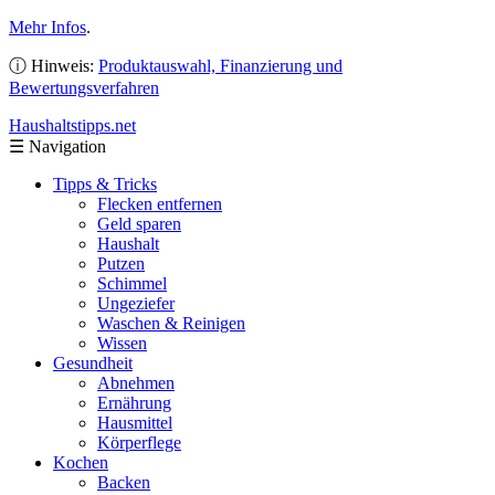
Mehr Infos
.
ⓘ Hinweis:
Produktauswahl, Finanzierung und
Bewertungsverfahren
Haushaltstipps
.net
☰
Navigation
Tipps & Tricks
Flecken entfernen
Geld sparen
Haushalt
Putzen
Schimmel
Ungeziefer
Waschen & Reinigen
Wissen
Gesundheit
Abnehmen
Ernährung
Hausmittel
Körperflege
Kochen
Backen