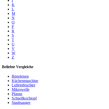
I
K
L
M
N
O
P
R
S
T
U
V
W
Z
Beliebte Vergleiche
Bügeleisen
Küchenmaschine
Luftentfeuchter
Mikrowelle
Pfanne
Schnellkochtopf
Staubsauger