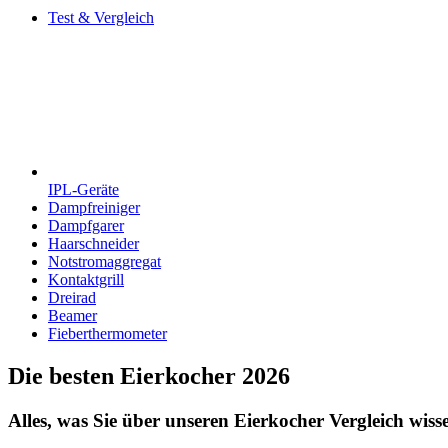
Test & Vergleich
IPL-Geräte
Dampfreiniger
Dampfgarer
Haarschneider
Notstromaggregat
Kontaktgrill
Dreirad
Beamer
Fieberthermometer
Die besten Eierkocher 2026
Alles, was Sie über unseren Eierkocher Vergleich wisse