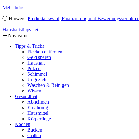
Mehr Infos
.
ⓘ Hinweis:
Produktauswahl, Finanzierung und Bewertungsverfahre
Haushaltstipps
.net
☰
Navigation
Tipps & Tricks
Flecken entfernen
Geld sparen
Haushalt
Putzen
Schimmel
Ungeziefer
Waschen & Reinigen
Wissen
Gesundheit
Abnehmen
Ernährung
Hausmittel
Körperflege
Kochen
Backen
Grillen