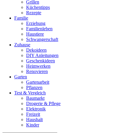
Grillen
Küchentipps
Rezepte
Familie
Erziehung
Familienleben
Haustiere
Schwangerschaft
Zuhause
Dekoideen
DIY Anleitungen
Geschenkideen
Heimwerken
Renovieren
Garten
Gartenarbeit
Pflanzen
Test & Vergleich
Baumarkt
Drogerie & Pflege
Elektronik
Freizeit
Haushalt
Kinder