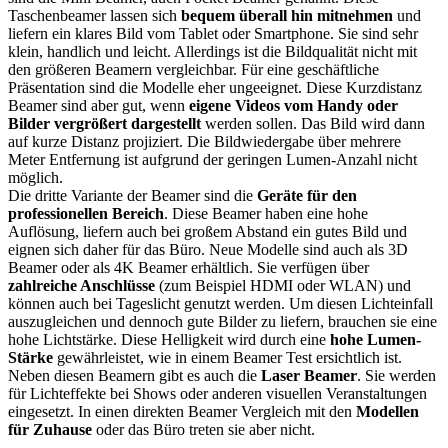
Taschenbeamer lassen sich
bequem überall hin mitnehmen
und
liefern ein klares Bild vom Tablet oder Smartphone. Sie sind sehr
klein, handlich und leicht. Allerdings ist die Bildqualität nicht mit
den größeren Beamern vergleichbar. Für eine geschäftliche
Präsentation sind die Modelle eher ungeeignet. Diese Kurzdistanz
Beamer sind aber gut, wenn
eigene Videos vom Handy oder
Bilder vergrößert dargestellt
werden sollen. Das Bild wird dann
auf kurze Distanz projiziert. Die Bildwiedergabe über mehrere
Meter Entfernung ist aufgrund der geringen Lumen-Anzahl nicht
möglich.
Die dritte Variante der Beamer sind die
Geräte für den
professionellen Bereich
. Diese Beamer haben eine hohe
Auflösung, liefern auch bei großem Abstand ein gutes Bild und
eignen sich daher für das Büro. Neue Modelle sind auch als 3D
Beamer oder als 4K Beamer erhältlich. Sie verfügen über
zahlreiche Anschlüsse
(zum Beispiel HDMI oder WLAN) und
können auch bei Tageslicht genutzt werden. Um diesen Lichteinfall
auszugleichen und dennoch gute Bilder zu liefern, brauchen sie eine
hohe Lichtstärke. Diese Helligkeit wird durch eine
hohe Lumen-
Stärke
gewährleistet, wie in einem Beamer Test
ersichtlich ist.
Neben diesen Beamern gibt es auch die
Laser Beamer
. Sie werden
für Lichteffekte bei Shows oder anderen visuellen Veranstaltungen
eingesetzt. In einen direkten Beamer Vergleich mit den
Modellen
für Zuhause
oder das Büro treten sie aber nicht.