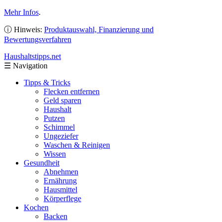
Mehr Infos
.
ⓘ Hinweis:
Produktauswahl, Finanzierung und
Bewertungsverfahren
Haushaltstipps
.net
☰
Navigation
Tipps & Tricks
Flecken entfernen
Geld sparen
Haushalt
Putzen
Schimmel
Ungeziefer
Waschen & Reinigen
Wissen
Gesundheit
Abnehmen
Ernährung
Hausmittel
Körperflege
Kochen
Backen