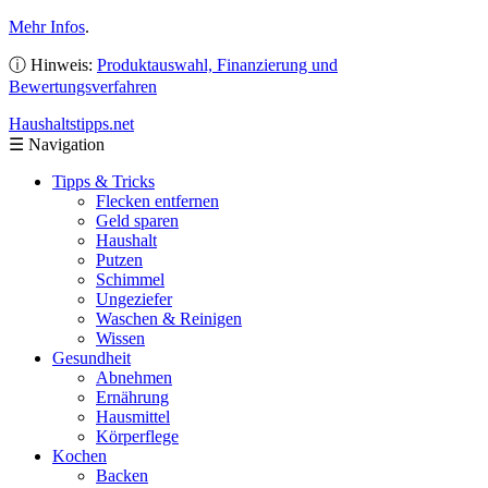
Mehr Infos
.
ⓘ Hinweis:
Produktauswahl, Finanzierung und
Bewertungsverfahren
Haushaltstipps
.net
☰
Navigation
Tipps & Tricks
Flecken entfernen
Geld sparen
Haushalt
Putzen
Schimmel
Ungeziefer
Waschen & Reinigen
Wissen
Gesundheit
Abnehmen
Ernährung
Hausmittel
Körperflege
Kochen
Backen