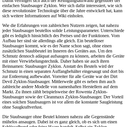
Damit verringert sich auch der Reinigungsaufwand gegenüber der
einfachen Staubsauger Zyklon. Wer sich dafür interessiert, wie sich
diese revolutionäre Technologie über die Jahre entwickelt hat, kann
sich weitere Informationen auf Wiki einholen.
Wie die Erfahrungen von zahlreichen Nutzern zeigen, hat nahezu
jeder Staubsauger beutellos solide Leistungsparameter. Unterschiede
gibt es lediglich hinsichtlich des Preises und der Funktionen. Vom
Aufbau her sind sie allerdings alle gleich. Ein beutelloser
Staubsauger kommt, wie es der Name schon sagt, ohne einen
zusätzlichen Staubbeutel im Inneren des Gerätes aus. Um den
Schmutz dennoch adäquat aufsaugen zu können, arbeiten die Geräte
mit einer Verwirbelungstechnik. Daher haben sie auch ihren
Beinnamen: Staubsauger Zyklon. Anstatt des Beutels wird der
Schmutz in einen separaten Auffangbehälter eingesaugt und dort bis
zur Entleerung aufbewahrt. Vorreiter für alle Geräte war der Dirt
Devil Zyklon-Staubsauger. Mittlerweile gibt es neben ihm auch
zahlreiche andere Modelle von namenhaften Herstellern auf dem
Markt. Zu ihnen zählt beispielsweise der Rowenta Zyklon-
Staubsauger sowie der Cleanmaxx Zyklon-Staubsauger. Der Vorteil
eines solchen Staubsaugers ist vor allem die konstante Saugleistung
ohne Saugkraftverlust.
Die Staubsauger ohne Beutel können nahezu alle Gegenstände
mühelos ansaugen. Dabei ist es ganz gleich, ob es sich um einen
Schlüsselbund oder feine Haare handelt. Selbst ein Zyklon-