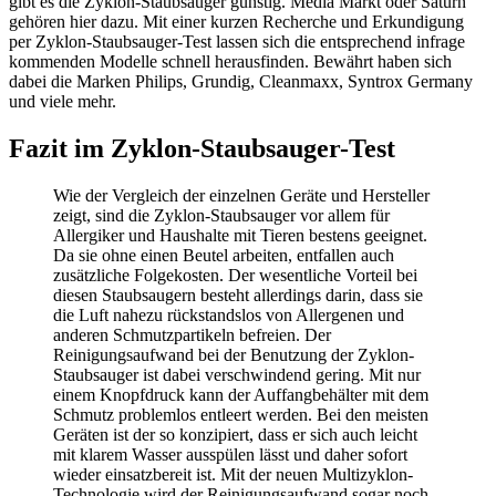
gibt es die Zyklon-Staubsauger günstig. Media Markt oder Saturn
gehören hier dazu. Mit einer kurzen Recherche und Erkundigung
per Zyklon-Staubsauger-Test
lassen sich die entsprechend infrage
kommenden Modelle schnell herausfinden. Bewährt haben sich
dabei die Marken Philips, Grundig, Cleanmaxx, Syntrox Germany
und viele mehr.
Fazit im Zyklon-Staubsauger-Test
Wie der Vergleich der einzelnen Geräte und Hersteller
zeigt, sind die Zyklon-Staubsauger vor allem für
Allergiker und Haushalte mit Tieren bestens geeignet.
Da sie ohne einen Beutel arbeiten, entfallen auch
zusätzliche Folgekosten. Der wesentliche Vorteil bei
diesen Staubsaugern besteht allerdings darin, dass sie
die Luft nahezu rückstandslos von Allergenen und
anderen Schmutzpartikeln befreien. Der
Reinigungsaufwand bei der Benutzung der Zyklon-
Staubsauger ist dabei verschwindend gering. Mit nur
einem Knopfdruck kann der Auffangbehälter mit dem
Schmutz problemlos entleert werden. Bei den meisten
Geräten ist der so konzipiert, dass er sich auch leicht
mit klarem Wasser ausspülen lässt und daher sofort
wieder einsatzbereit ist. Mit der neuen Multizyklon-
Technologie wird der Reinigungsaufwand sogar noch