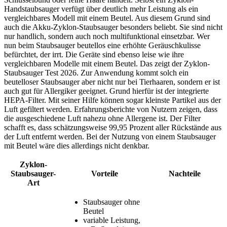
Handstaubsauger verfügt über deutlich mehr Leistung als ein
vergleichbares Modell mit einem Beutel. Aus diesem Grund sind
auch die Akku-Zyklon-Staubsauger besonders beliebt. Sie sind nicht
nur handlich, sondern auch noch multifunktional einsetzbar. Wer
nun beim Staubsauger beutellos eine erhöhte Geräuschkulisse
befürchtet, der irrt. Die Geräte sind ebenso leise wie ihre
vergleichbaren Modelle mit einem Beutel. Das zeigt der Zyklon-
Staubsauger Test
2026. Zur Anwendung kommt solch ein
beutelloser Staubsauger aber nicht nur bei Tierhaaren, sondern er ist
auch gut für Allergiker geeignet. Grund hierfür ist der integrierte
HEPA-Filter. Mit seiner Hilfe können sogar kleinste Partikel aus der
Luft gefiltert werden. Erfahrungsberichte von Nutzern zeigen, dass
die ausgeschiedene Luft nahezu ohne Allergene ist. Der Filter
schafft es, dass schätzungsweise 99,95 Prozent aller Rückstände aus
der Luft entfernt werden. Bei der Nutzung von einem Staubsauger
mit Beutel wäre dies allerdings nicht denkbar.
Zyklon-
Staubsauger-
Vorteile
Nachteile
Art
Staubsauger ohne
Beutel
variable Leistung,