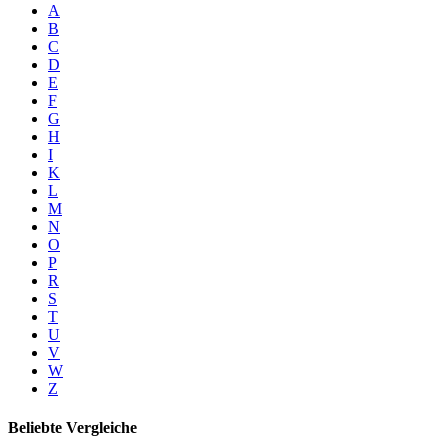
A
B
C
D
E
F
G
H
I
K
L
M
N
O
P
R
S
T
U
V
W
Z
Beliebte Vergleiche