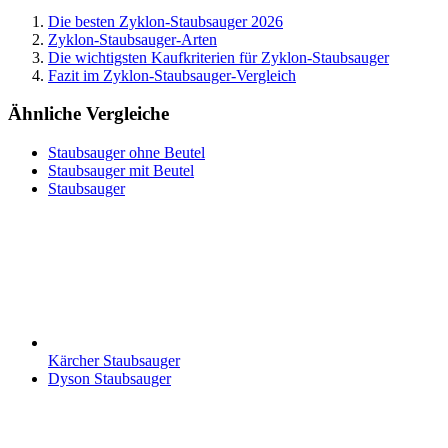
Die besten Zyklon-Staubsauger 2026
Zyklon-Staubsauger-Arten
Die wichtigsten Kaufkriterien für Zyklon-Staubsauger
Fazit im Zyklon-Staubsauger-Vergleich
Ähnliche Vergleiche
Staubsauger ohne Beutel
Staubsauger mit Beutel
Staubsauger
Kärcher Staubsauger
Dyson Staubsauger