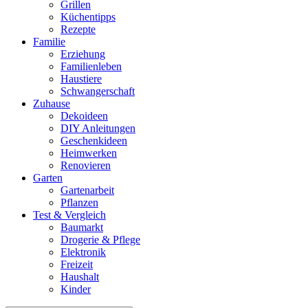
Grillen
Küchentipps
Rezepte
Familie
Erziehung
Familienleben
Haustiere
Schwangerschaft
Zuhause
Dekoideen
DIY Anleitungen
Geschenkideen
Heimwerken
Renovieren
Garten
Gartenarbeit
Pflanzen
Test & Vergleich
Baumarkt
Drogerie & Pflege
Elektronik
Freizeit
Haushalt
Kinder