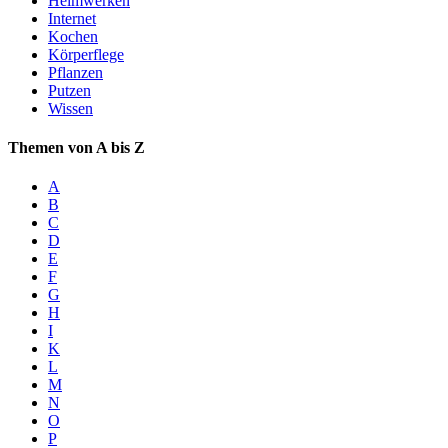
Heimwerken
Internet
Kochen
Körperflege
Pflanzen
Putzen
Wissen
Themen von A bis Z
A
B
C
D
E
F
G
H
I
K
L
M
N
O
P