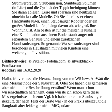
Stromverbrauch, Staubemission, Staubbeutelvolumen
(in Liter) und die Qualität der Teppichreinigung können
Sie daran ablesen. Leise und sparsam sind heutzutage
ohnehin fast alle Modelle. Ob Sie aber besser einen
Handstaubsauger, einen Staubsauger Roboter oder ein
großes Modell kaufen, hängt davon ab, wie groß Ihre
Wohnung ist. Am besten ist für die meisten Haushalte
eine Kombination aus einem Bodenstaubsauger mit
separatem Gehäuse und einem zusätzlichen
Handstaubsauger. So genannte Wasserstaubsauger sind
besonders in Haushalten mit vielen Kindern eine
weitere gute Investition.
Bildnachweise:
© Pixelot - Fotolia.com, © silverkblack -
Fotolia.com
udodarr
am 16.02.2020
Hallo, ich vermisse die Heranziehung von mmWS bzw. AirWatt die
eine Messmethode der Saugkraft ist. Oder Sie haben das gemessen
aber nicht in der Beschreibung erwähnt? Wenn man schon
wissenschaftlich herangeht, dann wüsste ich schon gern diese
Messergebnisse auch zum Vgl. Ich habe mir einen Staubsauger
gekauft, der nach Tests der Beste war - in der Praxis überzeugt die
Saugkraft aber leider gar nicht. MfG, udarr