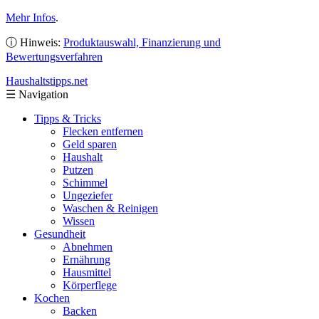
Mehr Infos
.
ⓘ Hinweis:
Produktauswahl, Finanzierung und
Bewertungsverfahren
Haushaltstipps
.net
☰
Navigation
Tipps & Tricks
Flecken entfernen
Geld sparen
Haushalt
Putzen
Schimmel
Ungeziefer
Waschen & Reinigen
Wissen
Gesundheit
Abnehmen
Ernährung
Hausmittel
Körperflege
Kochen
Backen