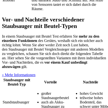
Roboter
und sammelt Staub und Schmutz auf. Mit Hilfe
von Sensoren tastet er sich dabei durch die
Räume.
Vor- und Nachteile verschiedener
Staubsauger mit Beutel-Typen
In einem Staubsauger mit Beutel Test
erfahren Sie
mehr zu den
einzelnen Funktionen
des Gerätes, weshalb sich ein solcher auch
richtig lohnt. Wenn Sie aber weder Zeit noch Lust haben,
den Staubsauger mit Beutel Vergleichssieger mit anderen Modellen
zu vergleichen, schauen Sie sich doch direkt die folgenden Tabelle
an. Hier sehen Sie die vorgestellten Varianten mit ihren individuellen
Vor- und Nachteilen, die es
vor einem Kauf unbedingt
abzuwägen
gilt.
» Mehr Informationen
Staubsauger mit
Vorteile
Nachteile
Beutel-Typ
großer
hohes Gewicht
Staubsaugerbeutel
teilweise hohes
Standstaubsauger
auch als Akku-
Bodenteil, das
Staubsauger zu
schwer unter Möb