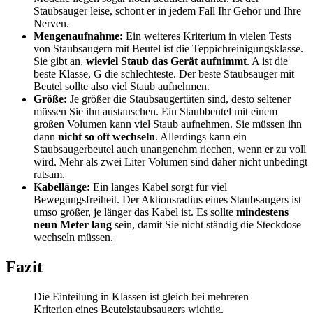
Staubsauger leise, schont er in jedem Fall Ihr Gehör und Ihre
Nerven.
Mengenaufnahme:
Ein weiteres Kriterium in vielen Tests
von Staubsaugern mit Beutel ist die Teppichreinigungsklasse.
Sie gibt an,
wieviel Staub das Gerät aufnimmt
. A ist die
beste Klasse, G die schlechteste. Der beste Staubsauger mit
Beutel sollte also viel Staub aufnehmen.
Größe:
Je größer die Staubsaugertüten sind, desto seltener
müssen Sie ihn austauschen. Ein Staubbeutel mit einem
großen Volumen kann viel Staub aufnehmen. Sie müssen ihn
dann
nicht so oft wechseln
. Allerdings kann ein
Staubsaugerbeutel auch unangenehm riechen, wenn er zu voll
wird. Mehr als zwei Liter Volumen sind daher nicht unbedingt
ratsam.
Kabellänge:
Ein langes Kabel sorgt für viel
Bewegungsfreiheit. Der Aktionsradius eines Staubsaugers ist
umso größer, je länger das Kabel ist. Es sollte
mindestens
neun Meter lang
sein, damit Sie nicht ständig die Steckdose
wechseln müssen.
Fazit
Die Einteilung in Klassen ist gleich bei mehreren
Kriterien eines Beutelstaubsaugers wichtig.