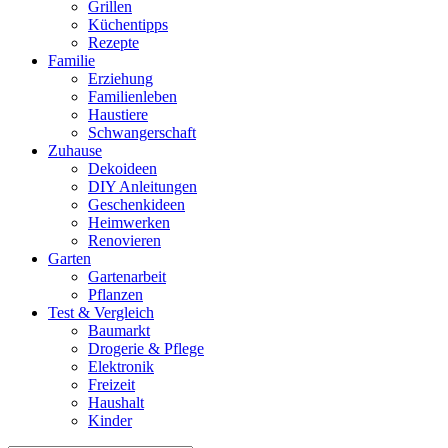
Grillen
Küchentipps
Rezepte
Familie
Erziehung
Familienleben
Haustiere
Schwangerschaft
Zuhause
Dekoideen
DIY Anleitungen
Geschenkideen
Heimwerken
Renovieren
Garten
Gartenarbeit
Pflanzen
Test & Vergleich
Baumarkt
Drogerie & Pflege
Elektronik
Freizeit
Haushalt
Kinder