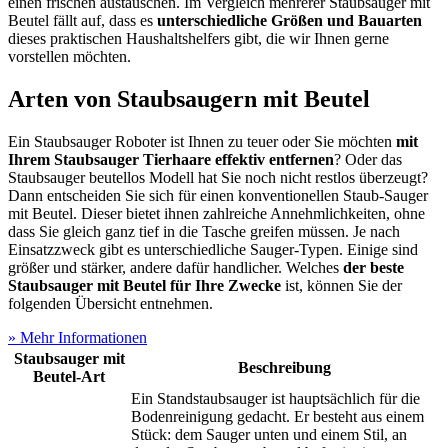
einen frischen austauschen. Im Vergleich mehrerer Staubsauger mit
Beutel fällt auf, dass es
unterschiedliche Größen und Bauarten
dieses praktischen Haushaltshelfers gibt, die wir Ihnen gerne
vorstellen möchten.
Arten von Staubsaugern mit Beutel
Ein Staubsauger Roboter ist Ihnen zu teuer oder Sie möchten
mit
Ihrem Staubsauger Tierhaare effektiv entfernen
? Oder das
Staubsauger beutellos Modell hat Sie noch nicht restlos überzeugt?
Dann entscheiden Sie sich für einen konventionellen Staub-Sauger
mit Beutel. Dieser bietet ihnen zahlreiche Annehmlichkeiten, ohne
dass Sie gleich ganz tief in die Tasche greifen müssen. Je nach
Einsatzzweck gibt es unterschiedliche Sauger-Typen. Einige sind
größer und stärker, andere dafür handlicher. Welches
der beste
Staubsauger mit Beutel für Ihre Zwecke
ist, können Sie der
folgenden Übersicht entnehmen.
» Mehr Informationen
Staubsauger mit
Beschreibung
Beutel-Art
Ein Standstaubsauger ist hauptsächlich für die
Bodenreinigung gedacht. Er besteht aus einem
Stück: dem Sauger unten und einem Stil, an