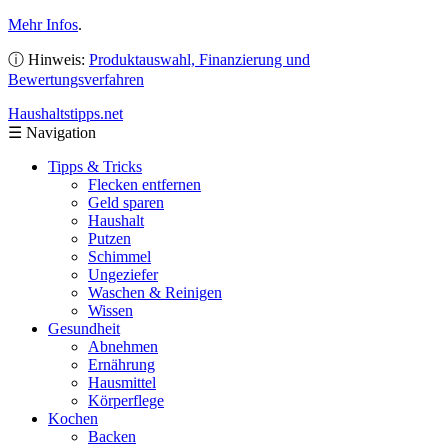
Mehr Infos
.
ⓘ Hinweis:
Produktauswahl, Finanzierung und
Bewertungsverfahren
Haushaltstipps
.net
☰
Navigation
Tipps & Tricks
Flecken entfernen
Geld sparen
Haushalt
Putzen
Schimmel
Ungeziefer
Waschen & Reinigen
Wissen
Gesundheit
Abnehmen
Ernährung
Hausmittel
Körperflege
Kochen
Backen