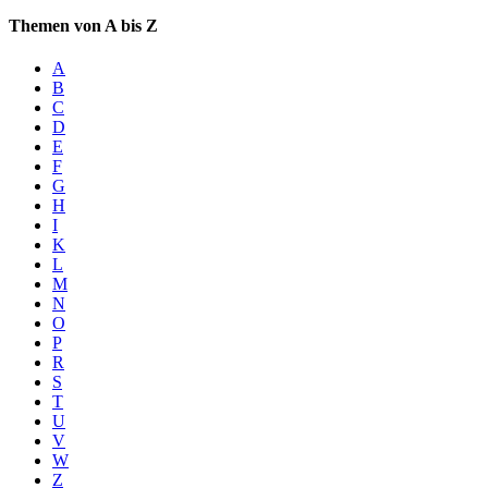
Themen von A bis Z
A
B
C
D
E
F
G
H
I
K
L
M
N
O
P
R
S
T
U
V
W
Z