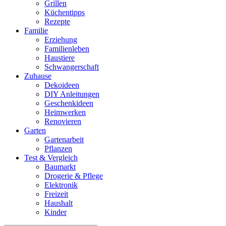
Grillen
Küchentipps
Rezepte
Familie
Erziehung
Familienleben
Haustiere
Schwangerschaft
Zuhause
Dekoideen
DIY Anleitungen
Geschenkideen
Heimwerken
Renovieren
Garten
Gartenarbeit
Pflanzen
Test & Vergleich
Baumarkt
Drogerie & Pflege
Elektronik
Freizeit
Haushalt
Kinder