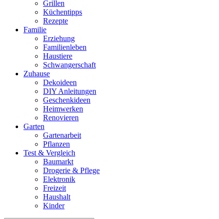
Grillen
Küchentipps
Rezepte
Familie
Erziehung
Familienleben
Haustiere
Schwangerschaft
Zuhause
Dekoideen
DIY Anleitungen
Geschenkideen
Heimwerken
Renovieren
Garten
Gartenarbeit
Pflanzen
Test & Vergleich
Baumarkt
Drogerie & Pflege
Elektronik
Freizeit
Haushalt
Kinder