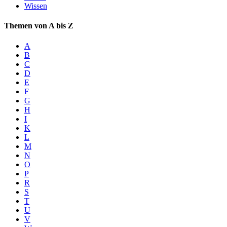
Wissen
Themen von A bis Z
A
B
C
D
E
F
G
H
I
K
L
M
N
O
P
R
S
T
U
V