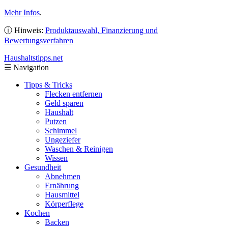
Mehr Infos
.
ⓘ Hinweis:
Produktauswahl, Finanzierung und
Bewertungsverfahren
Haushaltstipps
.net
☰
Navigation
Tipps & Tricks
Flecken entfernen
Geld sparen
Haushalt
Putzen
Schimmel
Ungeziefer
Waschen & Reinigen
Wissen
Gesundheit
Abnehmen
Ernährung
Hausmittel
Körperflege
Kochen
Backen