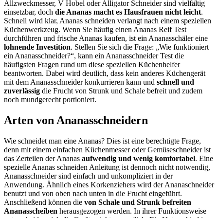
Allzweckmesser, V Hobel oder Alligator Schneider sind vielfältig
einsetzbar, doch
die Ananas macht es Hausfrauen nicht leicht
.
Schnell wird klar, Ananas schneiden verlangt nach einem speziellen
Küchenwerkzeug. Wenn Sie häufig einen Ananas Reif Test
durchführen und frische Ananas kaufen, ist ein Ananasschäler eine
lohnende Investition
. Stellen Sie sich die Frage: „Wie funktioniert
ein Ananasschneider?“, kann ein Ananasschneider Test
die
häufigsten Fragen rund um diese speziellen Küchenhelfer
beantworten. Dabei wird deutlich, dass kein anderes Küchengerät
mit dem Ananasschneider konkurrieren kann und
schnell und
zuverlässig
die Frucht von Strunk und Schale befreit und zudem
noch mundgerecht portioniert.
Arten von Ananasschneidern
Wie schneidet man eine Ananas? Dies ist eine berechtigte Frage,
denn mit einem einfachen Küchenmesser oder Gemüseschneider ist
das Zerteilen der Ananas
aufwendig und wenig komfortabel
. Eine
spezielle Ananas schneiden Anleitung ist dennoch nicht notwendig,
Ananasschneider sind einfach und unkompliziert in der
Anwendung. Ähnlich eines Korkenziehers wird der Ananaschneider
benutzt und von oben nach unten in die Frucht eingeführt.
Anschließend können die
von Schale und Strunk befreiten
Ananasscheiben
herausgezogen werden. In ihrer Funktionsweise