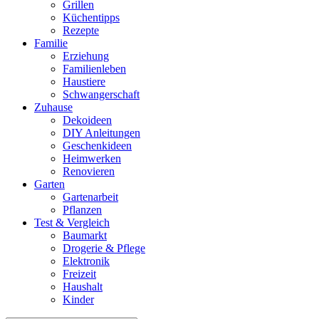
Grillen
Küchentipps
Rezepte
Familie
Erziehung
Familienleben
Haustiere
Schwangerschaft
Zuhause
Dekoideen
DIY Anleitungen
Geschenkideen
Heimwerken
Renovieren
Garten
Gartenarbeit
Pflanzen
Test & Vergleich
Baumarkt
Drogerie & Pflege
Elektronik
Freizeit
Haushalt
Kinder