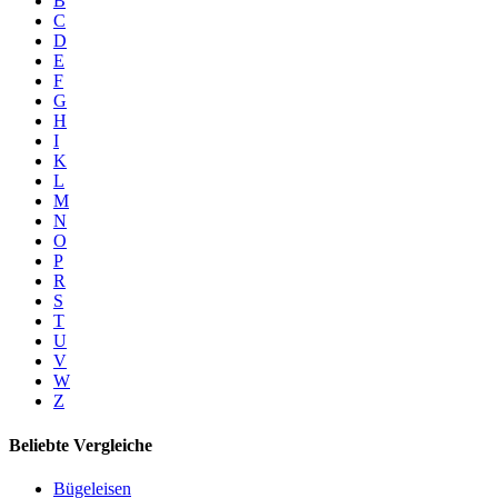
B
C
D
E
F
G
H
I
K
L
M
N
O
P
R
S
T
U
V
W
Z
Beliebte Vergleiche
Bügeleisen