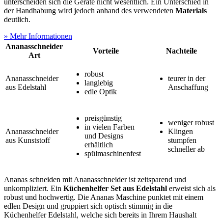
unterscheiden sich die Geräte nicht wesentlich. Ein Unterschied in
der Handhabung wird jedoch anhand des verwendeten
Materials
deutlich.
» Mehr Informationen
Ananasschneider
Vorteile
Nachteile
Art
robust
Ananasschneider
teurer in der
langlebig
aus Edelstahl
Anschaffung
edle Optik
preisgünstig
weniger robust
in vielen Farben
Ananasschneider
Klingen
und Designs
aus Kunststoff
stumpfen
erhältlich
schneller ab
spülmaschinenfest
Ananas schneiden mit Ananasschneider ist zeitsparend und
unkompliziert. Ein
Küchenhelfer Set aus Edelstahl
erweist sich als
robust und hochwertig. Die Ananas Maschine punktet mit einem
edlen Design und gruppiert sich optisch stimmig in die
Küchenhelfer Edelstahl, welche sich bereits in Ihrem Haushalt