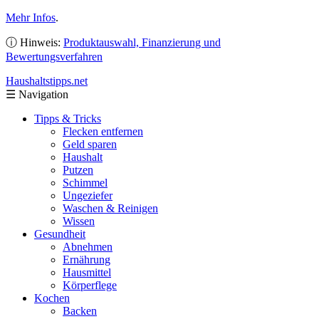
Mehr Infos
.
ⓘ Hinweis:
Produktauswahl, Finanzierung und
Bewertungsverfahren
Haushaltstipps
.net
☰
Navigation
Tipps & Tricks
Flecken entfernen
Geld sparen
Haushalt
Putzen
Schimmel
Ungeziefer
Waschen & Reinigen
Wissen
Gesundheit
Abnehmen
Ernährung
Hausmittel
Körperflege
Kochen
Backen