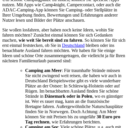
nutzen. Mit Apps wie Camp4night, Campercontact, oder auch die
ADAC-Camping-App können Sie Camping- oder Stellplätze in
Ihrer Umgebung finden, Bewertungen und Erfahrungen anderer
Nutzer lesen und Bilder der Plätze anschauen.
Sie wollen losfahren, aber haben noch keine Ideen, wohin Sie
fahren möchten? Zunächst einmal können Sie sich Gedanken
machen,
wie weit Sie bereit sind zu fahren
. So können Sie für sich
erst einmal feststecken, ob Sie in
Deutschland
bleiben oder ins
benachbarte Ausland fahren möchten. Wir haben für Sie einige
Ideen und schöne Orte zusammengetragen, die vielleicht ja für Ihren
nächsten Familienurlaub passend sind:
Camping am Meer
: Für traumhafte Strände müssen
Sie nicht zwingend weit reisen, die haben wir auch in
Deutschland Beispielsweise gibt es viele wunderbare
Plätze an der Ostsee: In Schleswig-Holstein oder auf
Rügen. Im benachbarten Ausland finden Sie schöne
Strände in
Dänemark oder in Polen
, wo es günstiger
ist. Wer es rauer mag, kann an die französische
Bretagne fahren. Außergewöhnliche Naturschauplätze
finden Sie in Norwegen. Doch Achtung: Am Meer
können Sie mit Preisen bis zu ungefähr
30 Euro pro
Tag rechnen
, wie Erfahrungen berichten.
Camping am See
: Viele schöne Plätze, u.a. auch mit