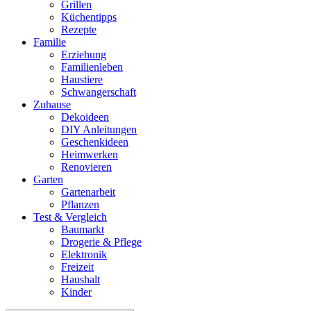
Grillen
Küchentipps
Rezepte
Familie
Erziehung
Familienleben
Haustiere
Schwangerschaft
Zuhause
Dekoideen
DIY Anleitungen
Geschenkideen
Heimwerken
Renovieren
Garten
Gartenarbeit
Pflanzen
Test & Vergleich
Baumarkt
Drogerie & Pflege
Elektronik
Freizeit
Haushalt
Kinder