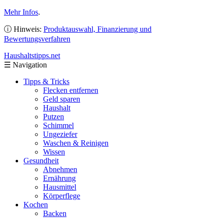
Mehr Infos
.
ⓘ Hinweis:
Produktauswahl, Finanzierung und
Bewertungsverfahren
Haushaltstipps
.net
☰
Navigation
Tipps & Tricks
Flecken entfernen
Geld sparen
Haushalt
Putzen
Schimmel
Ungeziefer
Waschen & Reinigen
Wissen
Gesundheit
Abnehmen
Ernährung
Hausmittel
Körperflege
Kochen
Backen