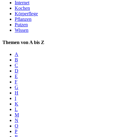
Internet
Kochen
Körperflege
Pflanzen
Putzen
Wissen
Themen von A bis Z
A
B
C
D
E
F
G
H
I
K
L
M
N
O
P
R