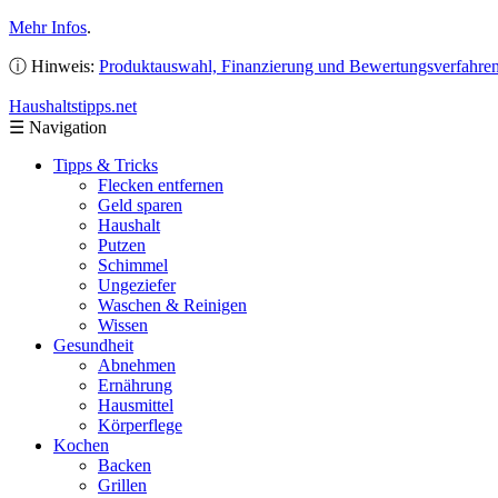
Mehr Infos
.
ⓘ Hinweis:
Produktauswahl, Finanzierung und Bewertungsverfahre
Haushaltstipps
.net
☰
Navigation
Tipps & Tricks
Flecken entfernen
Geld sparen
Haushalt
Putzen
Schimmel
Ungeziefer
Waschen & Reinigen
Wissen
Gesundheit
Abnehmen
Ernährung
Hausmittel
Körperflege
Kochen
Backen
Grillen