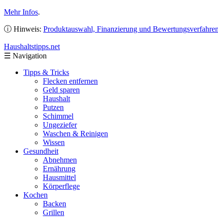
Mehr Infos
.
ⓘ Hinweis:
Produktauswahl, Finanzierung und Bewertungsverfahre
Haushaltstipps
.net
☰
Navigation
Tipps & Tricks
Flecken entfernen
Geld sparen
Haushalt
Putzen
Schimmel
Ungeziefer
Waschen & Reinigen
Wissen
Gesundheit
Abnehmen
Ernährung
Hausmittel
Körperflege
Kochen
Backen
Grillen