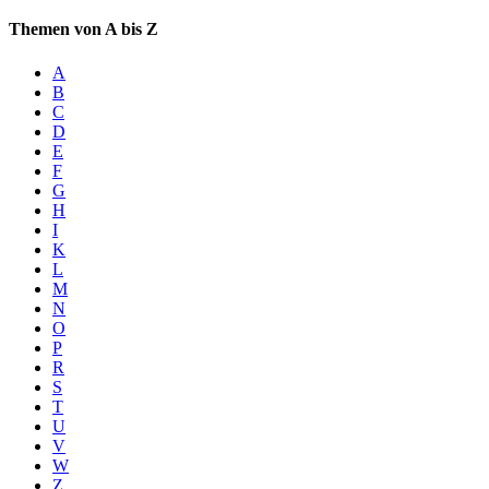
Themen von A bis Z
A
B
C
D
E
F
G
H
I
K
L
M
N
O
P
R
S
T
U
V
W
Z