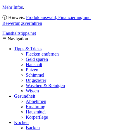
Mehr Infos
.
ⓘ Hinweis:
Produktauswahl, Finanzierung und
Bewertungsverfahren
Haushaltstipps
.net
☰
Navigation
Tipps & Tricks
Flecken entfernen
Geld sparen
Haushalt
Putzen
Schimmel
Ungeziefer
Waschen & Reinigen
Wissen
Gesundheit
Abnehmen
Ernährung
Hausmittel
Körperflege
Kochen
Backen