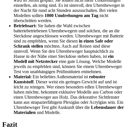
wird so Strom gespart. Sie sollten nicht mehr Umdrehungen
einstellen, als nötig sind. Es ist sinnvoll, den Uhrenbeweger in
der Nacht für rund acht Stunden auszuschalten. Bei vielen
Modellen sollten
1000 Umdrehungen am Tag
nicht
überschritten werden.
Betriebsart:
Sie haben die Wahl zwischen
batteriebetriebenen Uhrenbewegern und solchen, die an die
Steckdose angeschlossen werden. Uhrenbeweger mit Batterie
sind zu empfehlen, wenn Sie diesen
in einen Safe oder
Schrank stellen
möchten. Auch auf Reisen sind diese
sinnvoll. Wenn Sie den Uhrenbeweger hauptsächlich zu
Hause in der Nähe einer Steckdose stehen haben, ist
ein
Modell mit Netzstecker
eine gute Lösung. Welche Modelle
jeweils zu empfehlen sind, können Sie einem Uhrenbeweger
Test
von unabhängigen Prüfinstituten entnehmen.
Material:
Ein beliebtes Außenmaterial ist
robuster
Kunststoff
. Dieser weist ein geringes Gewicht auf und ist
leicht zu reinigen. Wer einen besonders edlen Uhrenbeweger
haben möchte, bekommt exklusive Modelle aus Carbon oder
einen Uhrenbeweger aus Holz. Das dekorative Sichtfenster
kann aus strapazierfähigem Plexiglas oder Acrylglas sein. Ein
Uhrenbeweger Test
gibt Auskunft über die
Lebensdauer der
Materialien
und Modelle.
Fazit