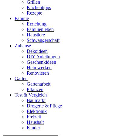
Grillen
Küchentipps
Rezepte
Familie
Erziehung
Familienleben
Haustiere
Schwangerschaft
Zuhause
Dekoideen
DIY Anleitungen
Geschenkideen
Heimwerken
Renovieren
Garten
Gartenarbeit
Pflanzen
Test & Vergleich
Baumarkt
Drogerie & Pflege
Elektronik
Freizeit
Haushalt
Kinder