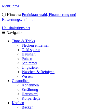
Mehr Infos
.
ⓘ Hinweis:
Produktauswahl, Finanzierung und
Bewertungsverfahren
Haushaltstipps
.net
☰
Navigation
Tipps & Tricks
Flecken entfernen
Geld sparen
Haushalt
Putzen
Schimmel
Ungeziefer
Waschen & Reinigen
Wissen
Gesundheit
Abnehmen
Ernährung
Hausmittel
Körperflege
Kochen
Backen