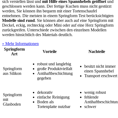
sich verstellen lässt und
mit Hilfe eines Spannhebels geöffnet
und
geschlossen werden kann. Der fertige Kuchen muss nicht gestürzt
werden, Sie können ihn bequem mit einer Tortenschaufel
entnehmen. Die meisten in einem Springform Test
berücksichtigten
Modelle sind rund
. Sie können aber auch auf eine Springform mit
Deckel, eckig, rechteckig oder Mini oder auf eine Herz Springform
zurückgreifen. Unterschiede zwischen den einzelnen Modellen
werden hinsichtlich des Materials deutlich.
» Mehr Informationen
Springform
Vorteile
Nachteile
Art
robust und langlebig
besitzt nicht immer
Springform
große Produktvielfalt
einen Spannhebel
aus Silikon
Antihaftbeschichtung
Transport erschwert
gegeben
dekorativ
wenig robust
Springform
einfache Reinigung
fehlende
mit
Boden als
Antihaftbeschichtu
Glasboden
Tortenplatte nutzbar
schwer