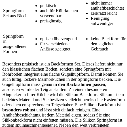
nicht immer
praktisch
antihaftbeschichtet
Springform
auch für Rührkuchen
zerkratzt leicht
Set aus Blech
verwendbar
Reinigung
preisgünstig
aufwendiger
Springform
optisch überzeugend
keine Backform für
in
für verschiedene
den täglichen
ausgefallenen
Anlässe geeignet
Gebrauch
Formen
Besonders praktisch ist ein Backformen Set. Dieses liefert nicht nur
den klassischen flachen Boden, sondern eine Springform mit
Rohrboden integriert eine flache Gugelhupfform. Damit können Sie
auch luftig, lockere Marmorkuchen in der Springform backen. Die
Gugelhupfform muss genau
in den Backrahmen passen
,
ansonsten würde der Teig auslaufen. Zu einem besonderen
Hingucker in Ihrer Küche wird die Silikon Backform. Silikon ist ein
beliebtes Material und Sie besitzen vielleicht bereits eine Kastenform
oder einen entsprechenden Teigschaber. Eine Silikon Backform ist
besonders robust
und lässt sich einfach reinigen. Eine
Antihaftbeschichtung ist dem Material eigen, sodass Sie eine
Silikonbackform nicht einfetten müssen. Die Silikon Springform ist
zudem spülmaschinengeeignet. Neben den weit verbreiteten