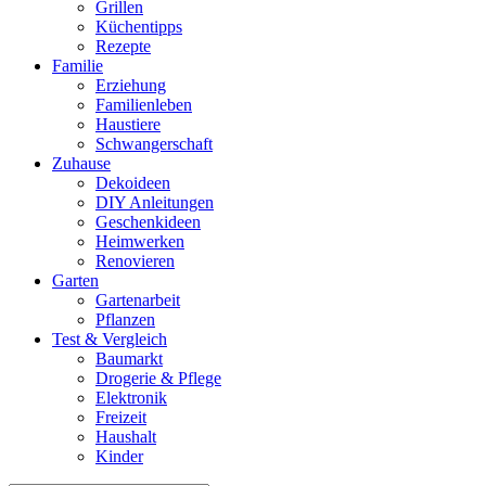
Grillen
Küchentipps
Rezepte
Familie
Erziehung
Familienleben
Haustiere
Schwangerschaft
Zuhause
Dekoideen
DIY Anleitungen
Geschenkideen
Heimwerken
Renovieren
Garten
Gartenarbeit
Pflanzen
Test & Vergleich
Baumarkt
Drogerie & Pflege
Elektronik
Freizeit
Haushalt
Kinder