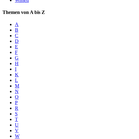
Wissen
Themen von A bis Z
A
B
C
D
E
F
G
H
I
K
L
M
N
O
P
R
S
T
U
V
W