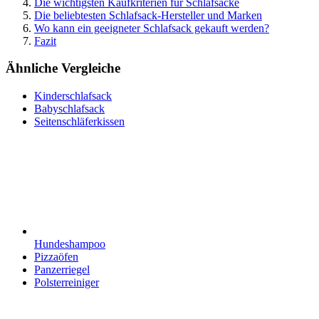
Die wichtigsten Kaufkriterien für Schlafsäcke
Die beliebtesten Schlafsack-Hersteller und Marken
Wo kann ein geeigneter Schlafsack gekauft werden?
Fazit
Ähnliche Vergleiche
Kinderschlafsack
Babyschlafsack
Seitenschläferkissen
Hundeshampoo
Pizzaöfen
Panzerriegel
Polsterreiniger