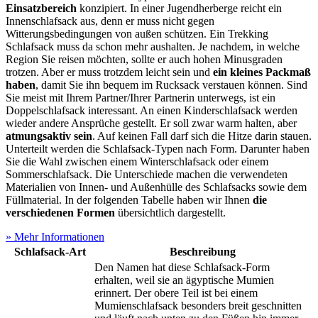
Einsatzbereich
konzipiert. In einer Jugendherberge reicht ein
Innenschlafsack aus, denn er muss nicht gegen
Witterungsbedingungen von außen schützen. Ein Trekking
Schlafsack muss da schon mehr aushalten. Je nachdem, in welche
Region Sie reisen möchten, sollte er auch hohen Minusgraden
trotzen. Aber er muss trotzdem leicht sein und
ein kleines Packmaß
haben
, damit Sie ihn bequem im Rucksack verstauen können. Sind
Sie meist mit Ihrem Partner/Ihrer Partnerin unterwegs, ist ein
Doppelschlafsack interessant. An einen Kinderschlafsack werden
wieder andere Ansprüche gestellt. Er soll zwar warm halten, aber
atmungsaktiv sein
. Auf keinen Fall darf sich die Hitze darin stauen.
Unterteilt werden die Schlafsack-Typen nach Form. Darunter haben
Sie die Wahl zwischen einem Winterschlafsack oder einem
Sommerschlafsack. Die Unterschiede machen die verwendeten
Materialien von Innen- und Außenhülle des Schlafsacks sowie dem
Füllmaterial. In der folgenden Tabelle haben wir Ihnen
die
verschiedenen Formen
übersichtlich dargestellt.
» Mehr Informationen
Schlafsack-Art
Beschreibung
Den Namen hat diese Schlafsack-Form
erhalten, weil sie an ägyptische Mumien
erinnert. Der obere Teil ist bei einem
Mumienschlafsack besonders breit geschnitten