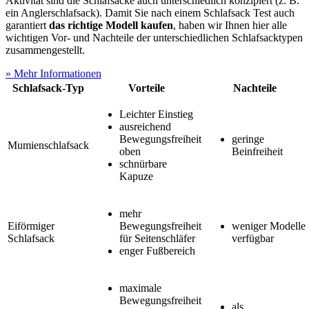
Aktivität sind die Schlafsäcke auch unterschiedlich konzipiert (z. B.
ein Anglerschlafsack). Damit Sie nach einem Schlafsack Test
auch
garantiert
das richtige Modell kaufen
, haben wir Ihnen hier alle
wichtigen Vor- und Nachteile der unterschiedlichen Schlafsacktypen
zusammengestellt.
» Mehr Informationen
Schlafsack-Typ
Vorteile
Nachteile
Leichter Einstieg
ausreichend
Bewegungsfreiheit
geringe
Mumienschlafsack
oben
Beinfreiheit
schnürbare
Kapuze
mehr
Eiförmiger
Bewegungsfreiheit
weniger Modelle
Schlafsack
für Seitenschläfer
verfügbar
enger Fußbereich
maximale
Bewegungsfreiheit
als