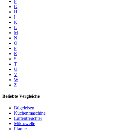
F
G
H
I
K
L
M
N
O
P
R
S
T
U
V
W
Z
Beliebte Vergleiche
Bügeleisen
Küchenmaschine
Luftentfeuchter
Mikrowelle
Pfanne