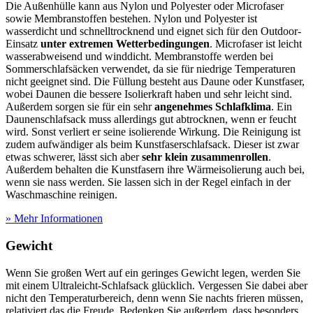
Die Außenhülle kann aus Nylon und Polyester oder Microfaser
sowie Membranstoffen bestehen. Nylon und Polyester ist
wasserdicht und schnelltrocknend und eignet sich für den Outdoor-
Einsatz
unter extremen Wetterbedingungen
. Microfaser ist leicht
wasserabweisend und winddicht. Membranstoffe werden bei
Sommerschlafsäcken verwendet, da sie für niedrige Temperaturen
nicht geeignet sind. Die Füllung besteht aus Daune oder Kunstfaser,
wobei Daunen die bessere Isolierkraft haben und sehr leicht sind.
Außerdem sorgen sie für ein sehr
angenehmes Schlafklima
. Ein
Daunenschlafsack muss allerdings gut abtrocknen, wenn er feucht
wird. Sonst verliert er seine isolierende Wirkung. Die Reinigung ist
zudem aufwändiger als beim Kunstfaserschlafsack. Dieser ist zwar
etwas schwerer, lässt sich aber
sehr klein zusammenrollen
.
Außerdem behalten die Kunstfasern ihre Wärmeisolierung auch bei,
wenn sie nass werden. Sie lassen sich in der Regel einfach in der
Waschmaschine reinigen.
» Mehr Informationen
Gewicht
Wenn Sie großen Wert auf ein geringes Gewicht legen, werden Sie
mit einem Ultraleicht-Schlafsack glücklich. Vergessen Sie dabei aber
nicht den Temperaturbereich, denn wenn Sie nachts frieren müssen,
relativiert das die Freude. Bedenken Sie außerdem, dass besonders