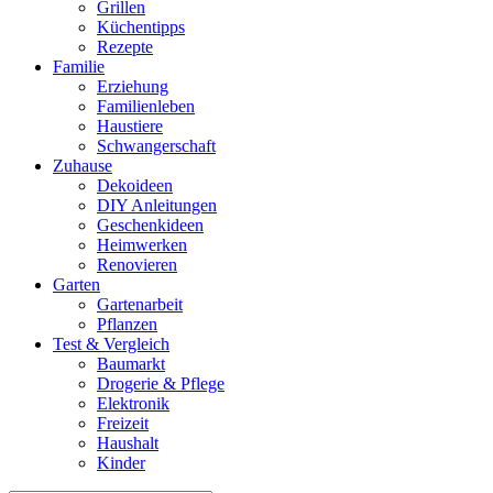
Grillen
Küchentipps
Rezepte
Familie
Erziehung
Familienleben
Haustiere
Schwangerschaft
Zuhause
Dekoideen
DIY Anleitungen
Geschenkideen
Heimwerken
Renovieren
Garten
Gartenarbeit
Pflanzen
Test & Vergleich
Baumarkt
Drogerie & Pflege
Elektronik
Freizeit
Haushalt
Kinder