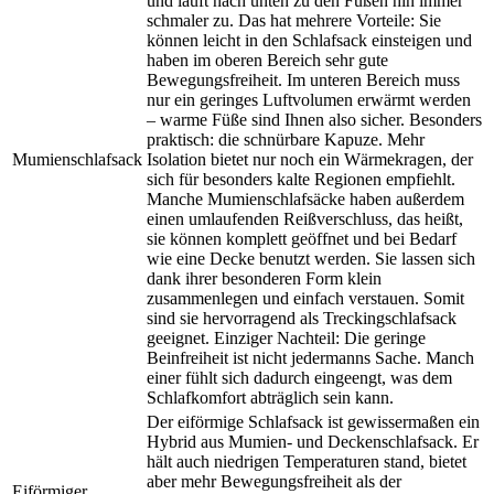
und läuft nach unten zu den Füßen hin immer
schmaler zu. Das hat mehrere Vorteile: Sie
können leicht in den Schlafsack einsteigen und
haben im oberen Bereich sehr gute
Bewegungsfreiheit. Im unteren Bereich muss
nur ein geringes Luftvolumen erwärmt werden
– warme Füße sind Ihnen also sicher. Besonders
praktisch: die schnürbare Kapuze. Mehr
Mumienschlafsack
Isolation bietet nur noch ein Wärmekragen, der
sich für besonders kalte Regionen empfiehlt.
Manche Mumienschlafsäcke haben außerdem
einen umlaufenden Reißverschluss, das heißt,
sie können komplett geöffnet und bei Bedarf
wie eine Decke benutzt werden. Sie lassen sich
dank ihrer besonderen Form klein
zusammenlegen und einfach verstauen. Somit
sind sie hervorragend als Treckingschlafsack
geeignet. Einziger Nachteil: Die geringe
Beinfreiheit ist nicht jedermanns Sache. Manch
einer fühlt sich dadurch eingeengt, was dem
Schlafkomfort abträglich sein kann.
Der eiförmige Schlafsack ist gewissermaßen ein
Hybrid aus Mumien- und Deckenschlafsack. Er
hält auch niedrigen Temperaturen stand, bietet
aber mehr Bewegungsfreiheit als der
Eiförmiger