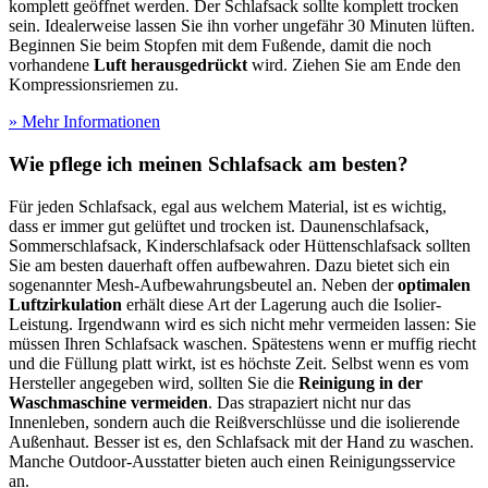
komplett geöffnet werden. Der Schlafsack sollte komplett trocken
sein. Idealerweise lassen Sie ihn vorher ungefähr 30 Minuten lüften.
Beginnen Sie beim Stopfen mit dem Fußende, damit die noch
vorhandene
Luft herausgedrückt
wird. Ziehen Sie am Ende den
Kompressionsriemen zu.
» Mehr Informationen
Wie pflege ich meinen Schlafsack am besten?
Für jeden Schlafsack, egal aus welchem Material, ist es wichtig,
dass er immer gut gelüftet und trocken ist. Daunenschlafsack,
Sommerschlafsack, Kinderschlafsack oder Hüttenschlafsack sollten
Sie am besten dauerhaft offen aufbewahren. Dazu bietet sich ein
sogenannter Mesh-Aufbewahrungsbeutel an. Neben der
optimalen
Luftzirkulation
erhält diese Art der Lagerung auch die Isolier-
Leistung. Irgendwann wird es sich nicht mehr vermeiden lassen: Sie
müssen Ihren Schlafsack waschen. Spätestens wenn er muffig riecht
und die Füllung platt wirkt, ist es höchste Zeit. Selbst wenn es vom
Hersteller angegeben wird, sollten Sie die
Reinigung in der
Waschmaschine vermeiden
. Das strapaziert nicht nur das
Innenleben, sondern auch die Reißverschlüsse und die isolierende
Außenhaut. Besser ist es, den Schlafsack mit der Hand zu waschen.
Manche Outdoor-Ausstatter bieten auch einen Reinigungsservice
an.