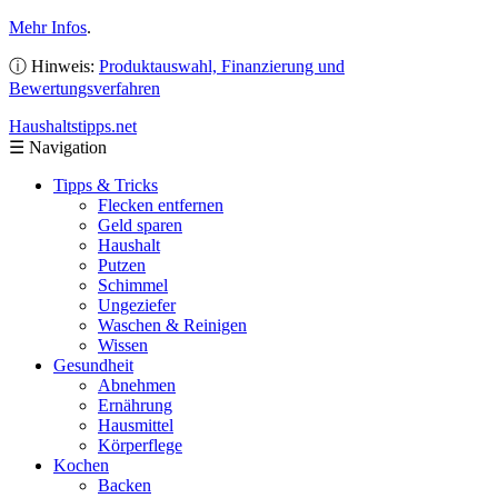
Mehr Infos
.
ⓘ Hinweis:
Produktauswahl, Finanzierung und
Bewertungsverfahren
Haushaltstipps
.net
☰
Navigation
Tipps & Tricks
Flecken entfernen
Geld sparen
Haushalt
Putzen
Schimmel
Ungeziefer
Waschen & Reinigen
Wissen
Gesundheit
Abnehmen
Ernährung
Hausmittel
Körperflege
Kochen
Backen