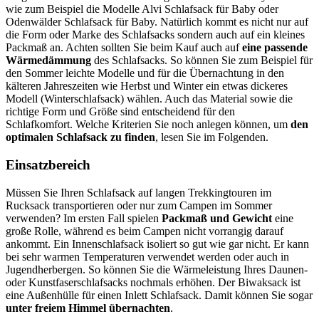
wie zum Beispiel die Modelle Alvi Schlafsack für Baby oder
Odenwälder Schlafsack für Baby. Natürlich kommt es nicht nur auf
die Form oder Marke des Schlafsacks sondern auch auf ein kleines
Packmaß an. Achten sollten Sie beim Kauf auch auf
eine passende
Wärmedämmung
des Schlafsacks. So können Sie zum Beispiel für
den Sommer leichte Modelle und für die Übernachtung in den
kälteren Jahreszeiten wie Herbst und Winter ein etwas dickeres
Modell (Winterschlafsack) wählen. Auch das Material sowie die
richtige Form und Größe sind entscheidend für den
Schlafkomfort. Welche Kriterien Sie noch anlegen können, um
den
optimalen Schlafsack zu finden
, lesen Sie im Folgenden.
Einsatzbereich
Müssen Sie Ihren Schlafsack auf langen Trekkingtouren im
Rucksack transportieren oder nur zum Campen im Sommer
verwenden? Im ersten Fall spielen
Packmaß und Gewicht
eine
große Rolle, während es beim Campen nicht vorrangig darauf
ankommt. Ein Innenschlafsack isoliert so gut wie gar nicht. Er kann
bei sehr warmen Temperaturen verwendet werden oder auch in
Jugendherbergen. So können Sie die Wärmeleistung Ihres Daunen-
oder Kunstfaserschlafsacks nochmals erhöhen. Der Biwaksack ist
eine Außenhülle für einen Inlett Schlafsack. Damit können Sie sogar
unter freiem Himmel übernachten
.