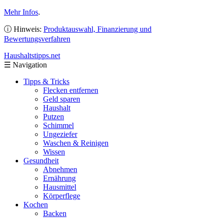
Mehr Infos
.
ⓘ Hinweis:
Produktauswahl, Finanzierung und
Bewertungsverfahren
Haushaltstipps
.net
☰
Navigation
Tipps & Tricks
Flecken entfernen
Geld sparen
Haushalt
Putzen
Schimmel
Ungeziefer
Waschen & Reinigen
Wissen
Gesundheit
Abnehmen
Ernährung
Hausmittel
Körperflege
Kochen
Backen