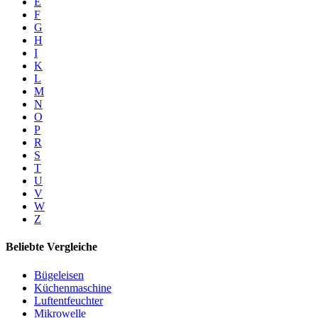
E
F
G
H
I
K
L
M
N
O
P
R
S
T
U
V
W
Z
Beliebte Vergleiche
Bügeleisen
Küchenmaschine
Luftentfeuchter
Mikrowelle