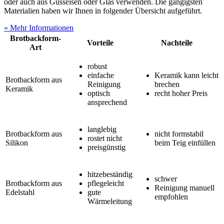
oder auch aus Gusseisen oder Glas verwenden. Die gängigsten
Materialien haben wir Ihnen in folgender Übersicht aufgeführt.
» Mehr Informationen
Brotbackform-
Vorteile
Nachteile
Art
robust
einfache
Keramik kann leicht
Brotbackform aus
Reinigung
brechen
Keramik
optisch
recht hoher Preis
ansprechend
langlebig
Brotbackform aus
nicht formstabil
rostet nicht
Silikon
beim Teig einfüllen
preisgünstig
hitzebeständig
schwer
Brotbackform aus
pflegeleicht
Reinigung manuell
Edelstahl
gute
empfohlen
Wärmeleitung