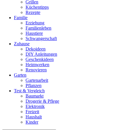
Grillen
Küchentipps
Rezepte
Familie
Erziehung
Familienleben
Haustiere
Schwangerschaft
Zuhause
Dekoideen
DIY Anleitungen
Geschenkideen
Heimwerken
Renovieren
Garten
Gartenarbeit
Pflanzen
Test & Vergleich
Baumarkt
Drogerie & Pflege
Elektronik
Freizeit
Haushalt
Kinder