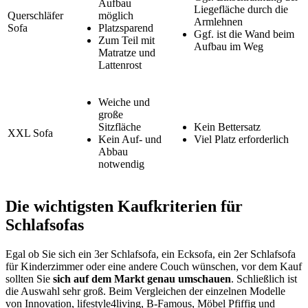
Aufbau
Liegefläche durch die
Querschläfer
möglich
Armlehnen
Sofa
Platzsparend
Ggf. ist die Wand beim
Zum Teil mit
Aufbau im Weg
Matratze und
Lattenrost
Weiche und
große
Sitzfläche
Kein Bettersatz
XXL Sofa
Kein Auf- und
Viel Platz erforderlich
Abbau
notwendig
Die wichtigsten Kaufkriterien für
Schlafsofas
Egal ob Sie sich ein 3er Schlafsofa, ein Ecksofa, ein 2er Schlafsofa
für Kinderzimmer oder eine andere Couch wünschen, vor dem Kauf
sollten Sie
sich auf dem Markt genau umschauen
. Schließlich ist
die Auswahl sehr groß. Beim Vergleichen der einzelnen Modelle
von Innovation, lifestyle4living, B-Famous, Möbel Pfiffig und