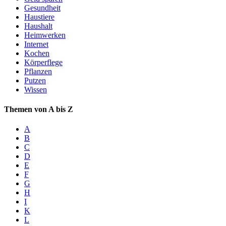
Gesundheit
Haustiere
Haushalt
Heimwerken
Internet
Kochen
Körperflege
Pflanzen
Putzen
Wissen
Themen von A bis Z
A
B
C
D
E
F
G
H
I
K
L