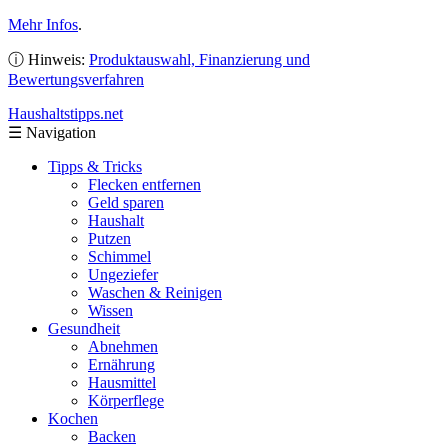
Mehr Infos
.
ⓘ Hinweis:
Produktauswahl, Finanzierung und
Bewertungsverfahren
Haushaltstipps
.net
☰
Navigation
Tipps & Tricks
Flecken entfernen
Geld sparen
Haushalt
Putzen
Schimmel
Ungeziefer
Waschen & Reinigen
Wissen
Gesundheit
Abnehmen
Ernährung
Hausmittel
Körperflege
Kochen
Backen