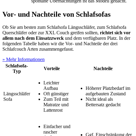
spontane Übernachtungen ist das Modell gedacht.
Vor- und Nachteile von Schlafsofas
Ob Sie am besten zum Schlafsofa Längsschläfer, zum Schlafsofa
Querschläfer oder zur XXL Couch greifen sollten,
richtet sich vor
allem nach dem Einsatzzweck
und dem verfügbaren Platz. In der
folgenden Tabelle haben wir die Vor- und Nachteile der drei
Schlafcouch Arten zusammengefasst.
» Mehr Informationen
Schlafsofa-
Vorteile
Nachteile
Typ
Leichter
Aufbau
Höherer Platzbedarf im
Längsschläfer
Oft günstiger
aufgebauten Zustand
Sofa
Zum Teil mit
Nicht ideal als
Matratze und
Bettersatz gedacht
Lattenrost
Einfacher und
rascher
Ggf. Einschränkung der