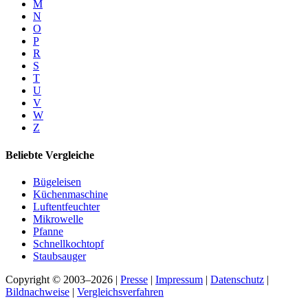
M
N
O
P
R
S
T
U
V
W
Z
Beliebte Vergleiche
Bügeleisen
Küchenmaschine
Luftentfeuchter
Mikrowelle
Pfanne
Schnellkochtopf
Staubsauger
Copyright © 2003–2026 |
Presse
|
Impressum
|
Datenschutz
|
Bildnachweise
|
Vergleichsverfahren