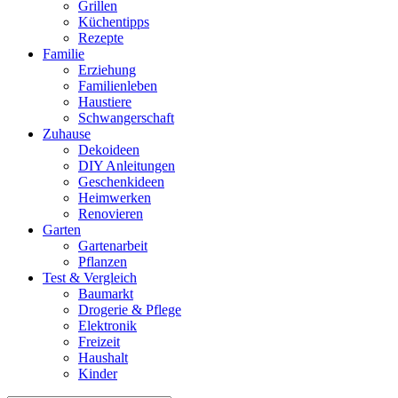
Grillen
Küchentipps
Rezepte
Familie
Erziehung
Familienleben
Haustiere
Schwangerschaft
Zuhause
Dekoideen
DIY Anleitungen
Geschenkideen
Heimwerken
Renovieren
Garten
Gartenarbeit
Pflanzen
Test & Vergleich
Baumarkt
Drogerie & Pflege
Elektronik
Freizeit
Haushalt
Kinder