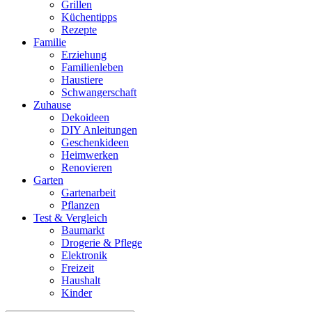
Grillen
Küchentipps
Rezepte
Familie
Erziehung
Familienleben
Haustiere
Schwangerschaft
Zuhause
Dekoideen
DIY Anleitungen
Geschenkideen
Heimwerken
Renovieren
Garten
Gartenarbeit
Pflanzen
Test & Vergleich
Baumarkt
Drogerie & Pflege
Elektronik
Freizeit
Haushalt
Kinder