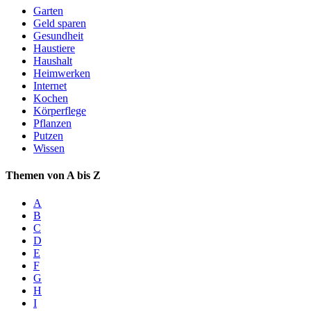
Garten
Geld sparen
Gesundheit
Haustiere
Haushalt
Heimwerken
Internet
Kochen
Körperflege
Pflanzen
Putzen
Wissen
Themen von A bis Z
A
B
C
D
E
F
G
H
I