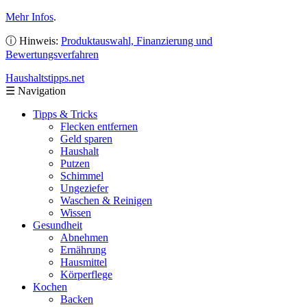
Mehr Infos
.
ⓘ Hinweis:
Produktauswahl, Finanzierung und
Bewertungsverfahren
Haushaltstipps
.net
☰
Navigation
Tipps & Tricks
Flecken entfernen
Geld sparen
Haushalt
Putzen
Schimmel
Ungeziefer
Waschen & Reinigen
Wissen
Gesundheit
Abnehmen
Ernährung
Hausmittel
Körperflege
Kochen
Backen