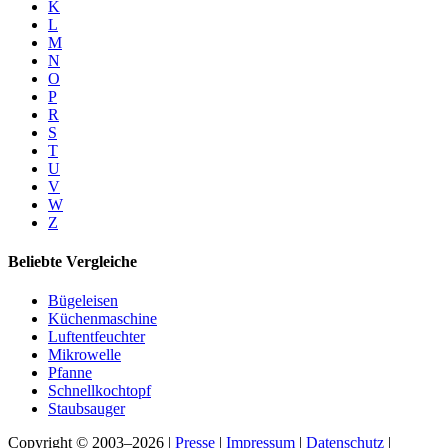
K
L
M
N
O
P
R
S
T
U
V
W
Z
Beliebte Vergleiche
Bügeleisen
Küchenmaschine
Luftentfeuchter
Mikrowelle
Pfanne
Schnellkochtopf
Staubsauger
Copyright © 2003–2026 |
Presse
|
Impressum
|
Datenschutz
|