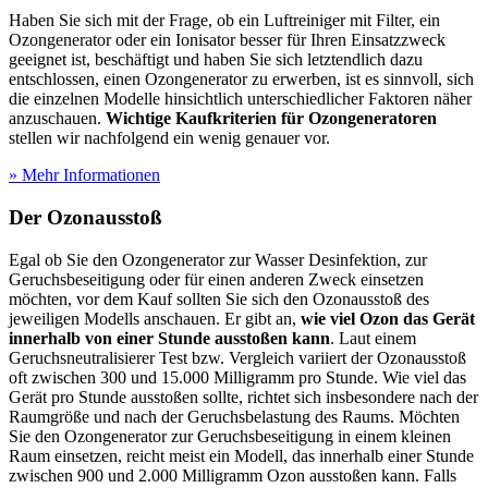
Haben Sie sich mit der Frage, ob ein Luftreiniger mit Filter, ein
Ozongenerator oder ein Ionisator besser für Ihren Einsatzzweck
geeignet ist, beschäftigt und haben Sie sich letztendlich dazu
entschlossen, einen Ozongenerator zu erwerben, ist es sinnvoll, sich
die einzelnen Modelle hinsichtlich unterschiedlicher Faktoren näher
anzuschauen.
Wichtige Kaufkriterien für Ozongeneratoren
stellen wir nachfolgend ein wenig genauer vor.
» Mehr Informationen
Der Ozonausstoß
Egal ob Sie den Ozongenerator zur Wasser Desinfektion, zur
Geruchsbeseitigung oder für einen anderen Zweck einsetzen
möchten, vor dem Kauf sollten Sie sich den Ozonausstoß des
jeweiligen Modells anschauen. Er gibt an,
wie viel Ozon das Gerät
innerhalb von einer Stunde ausstoßen kann
. Laut einem
Geruchsneutralisierer Test
bzw. Vergleich variiert der Ozonausstoß
oft zwischen 300 und 15.000 Milligramm pro Stunde. Wie viel das
Gerät pro Stunde ausstoßen sollte, richtet sich insbesondere nach der
Raumgröße und nach der Geruchsbelastung des Raums. Möchten
Sie den Ozongenerator zur Geruchsbeseitigung in einem kleinen
Raum einsetzen, reicht meist ein Modell, das innerhalb einer Stunde
zwischen 900 und 2.000 Milligramm Ozon ausstoßen kann. Falls