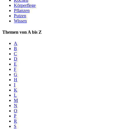
Kochen
Körperflege
Pflanzen
Putzen
Wissen
Themen von A bis Z
A
B
C
D
E
F
G
H
I
K
L
M
N
O
P
R
S