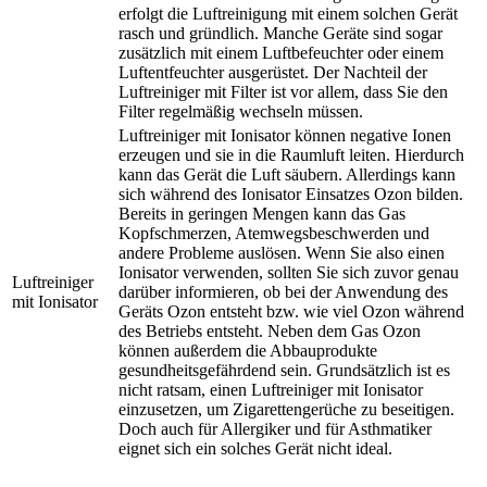
erfolgt die Luftreinigung mit einem solchen Gerät
rasch und gründlich. Manche Geräte sind sogar
zusätzlich mit einem Luftbefeuchter oder einem
Luftentfeuchter ausgerüstet. Der Nachteil der
Luftreiniger mit Filter ist vor allem, dass Sie den
Filter regelmäßig wechseln müssen.
Luftreiniger mit Ionisator können negative Ionen
erzeugen und sie in die Raumluft leiten. Hierdurch
kann das Gerät die Luft säubern. Allerdings kann
sich während des Ionisator Einsatzes Ozon bilden.
Bereits in geringen Mengen kann das Gas
Kopfschmerzen, Atemwegsbeschwerden und
andere Probleme auslösen. Wenn Sie also einen
Ionisator verwenden, sollten Sie sich zuvor genau
Luftreiniger
darüber informieren, ob bei der Anwendung des
mit Ionisator
Geräts Ozon entsteht bzw. wie viel Ozon während
des Betriebs entsteht. Neben dem Gas Ozon
können außerdem die Abbauprodukte
gesundheitsgefährdend sein. Grundsätzlich ist es
nicht ratsam, einen Luftreiniger mit Ionisator
einzusetzen, um Zigarettengerüche zu beseitigen.
Doch auch für Allergiker und für Asthmatiker
eignet sich ein solches Gerät nicht ideal.