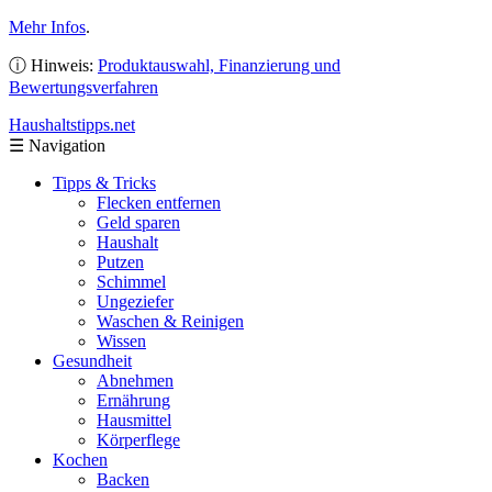
Mehr Infos
.
ⓘ Hinweis:
Produktauswahl, Finanzierung und
Bewertungsverfahren
Haushaltstipps
.net
☰
Navigation
Tipps & Tricks
Flecken entfernen
Geld sparen
Haushalt
Putzen
Schimmel
Ungeziefer
Waschen & Reinigen
Wissen
Gesundheit
Abnehmen
Ernährung
Hausmittel
Körperflege
Kochen
Backen