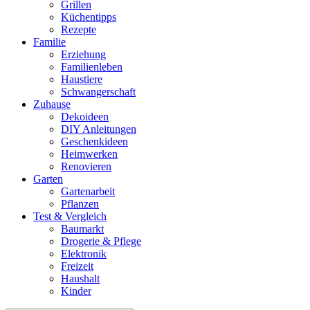
Grillen
Küchentipps
Rezepte
Familie
Erziehung
Familienleben
Haustiere
Schwangerschaft
Zuhause
Dekoideen
DIY Anleitungen
Geschenkideen
Heimwerken
Renovieren
Garten
Gartenarbeit
Pflanzen
Test & Vergleich
Baumarkt
Drogerie & Pflege
Elektronik
Freizeit
Haushalt
Kinder