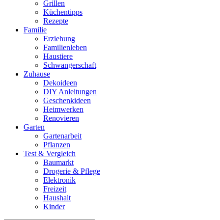
Grillen
Küchentipps
Rezepte
Familie
Erziehung
Familienleben
Haustiere
Schwangerschaft
Zuhause
Dekoideen
DIY Anleitungen
Geschenkideen
Heimwerken
Renovieren
Garten
Gartenarbeit
Pflanzen
Test & Vergleich
Baumarkt
Drogerie & Pflege
Elektronik
Freizeit
Haushalt
Kinder