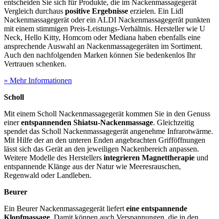
entscheiden Sie sich für Produkte, die im Nackenmassagegerät
Vergleich durchaus
positive Ergebnisse
erzielen. Ein Lidl
Nackenmassagegerät oder ein ALDI Nackenmassagegerät punkten
mit einem stimmigen Preis-Leistungs-Verhältnis. Hersteller wie U
Neck, Hello Kitty, Homcom oder Mediana haben ebenfalls eine
ansprechende Auswahl an Nackenmassagegeräten im Sortiment.
Auch den nachfolgenden Marken können Sie bedenkenlos Ihr
Vertrauen schenken.
» Mehr Informationen
Scholl
Mit einem Scholl Nackenmassagegerät kommen Sie in den Genuss
einer
entspannenden Shiatsu-Nackenmassage
. Gleichzeitig
spendet das Scholl Nackenmassagegerät angenehme Infrarotwärme.
Mit Hilfe der an den unteren Enden angebrachten Grifföffnungen
lässt sich das Gerät an den jeweiligen Nackenbereich anpassen.
Weitere Modelle des Herstellers
integrieren Magnettherapie
und
entspannende Klänge aus der Natur wie Meeresrauschen,
Regenwald oder Landleben.
Beurer
Ein Beurer Nackenmassagegerät liefert
eine entspannende
Klopfmassage
. Damit können auch Verspannungen, die in den