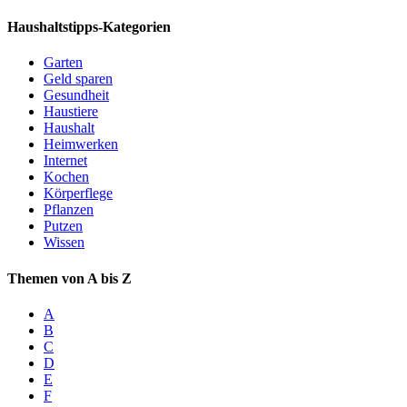
Haushaltstipps-Kategorien
Garten
Geld sparen
Gesundheit
Haustiere
Haushalt
Heimwerken
Internet
Kochen
Körperflege
Pflanzen
Putzen
Wissen
Themen von A bis Z
A
B
C
D
E
F