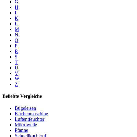
G
H
I
K
L
M
N
O
P
R
S
T
U
V
W
Z
Beliebte Vergleiche
Bügeleisen
Küchenmaschine
Luftentfeuchter
Mikrowelle
Pfanne
Schnellkochtopf