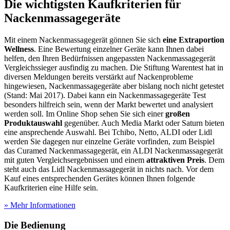
Die wichtigsten Kaufkriterien für
Nackenmassagegeräte
Mit einem Nackenmassagegerät gönnen Sie sich
eine Extraportion
Wellness
. Eine Bewertung einzelner Geräte kann Ihnen dabei
helfen, den Ihren Bedürfnissen angepassten Nackenmassagegerät
Vergleichssieger ausfindig zu machen. Die Stiftung Warentest hat in
diversen Meldungen bereits verstärkt auf Nackenprobleme
hingewiesen, Nackenmassagegeräte aber bislang noch nicht getestet
(Stand: Mai 2017). Dabei kann ein Nackenmassagegeräte Test
besonders hilfreich sein, wenn der Markt bewertet und analysiert
werden soll. Im Online Shop sehen Sie sich einer
großen
Produktauswahl
gegenüber. Auch Media Markt oder Saturn bieten
eine ansprechende Auswahl. Bei Tchibo, Netto, ALDI oder Lidl
werden Sie dagegen nur einzelne Geräte vorfinden, zum Beispiel
das Curamed Nackenmassagegerät, ein ALDI Nackenmassagegerät
mit guten Vergleichsergebnissen und einem
attraktiven Preis
. Dem
steht auch das Lidl Nackenmassagegerät in nichts nach. Vor dem
Kauf eines entsprechenden Gerätes können Ihnen folgende
Kaufkriterien eine Hilfe sein.
» Mehr Informationen
Die Bedienung