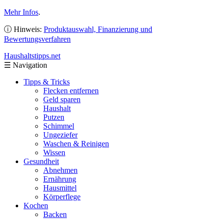
Mehr Infos
.
ⓘ Hinweis:
Produktauswahl, Finanzierung und
Bewertungsverfahren
Haushaltstipps
.net
☰
Navigation
Tipps & Tricks
Flecken entfernen
Geld sparen
Haushalt
Putzen
Schimmel
Ungeziefer
Waschen & Reinigen
Wissen
Gesundheit
Abnehmen
Ernährung
Hausmittel
Körperflege
Kochen
Backen