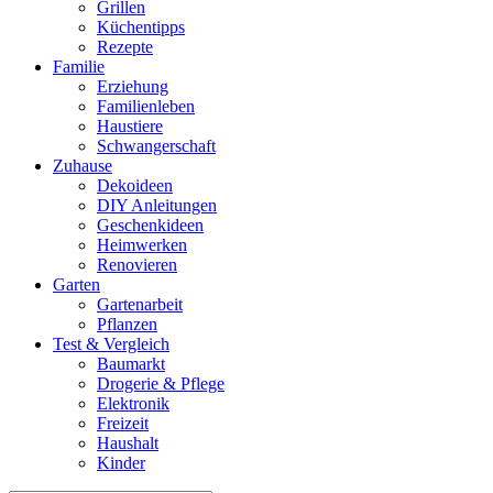
Grillen
Küchentipps
Rezepte
Familie
Erziehung
Familienleben
Haustiere
Schwangerschaft
Zuhause
Dekoideen
DIY Anleitungen
Geschenkideen
Heimwerken
Renovieren
Garten
Gartenarbeit
Pflanzen
Test & Vergleich
Baumarkt
Drogerie & Pflege
Elektronik
Freizeit
Haushalt
Kinder