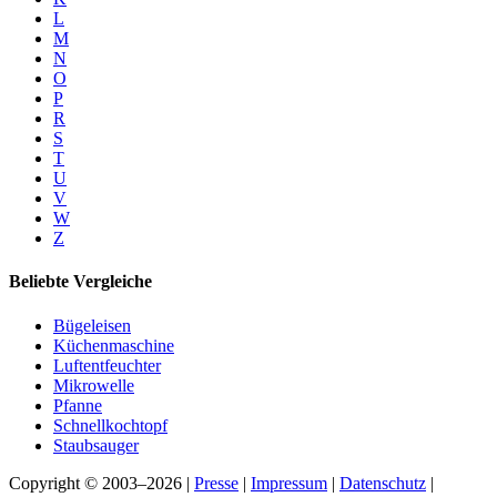
L
M
N
O
P
R
S
T
U
V
W
Z
Beliebte Vergleiche
Bügeleisen
Küchenmaschine
Luftentfeuchter
Mikrowelle
Pfanne
Schnellkochtopf
Staubsauger
Copyright © 2003–2026 |
Presse
|
Impressum
|
Datenschutz
|