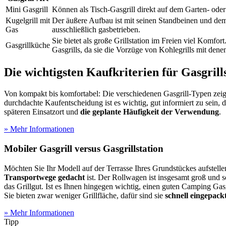
Mini Gasgrill
Können als Tisch-Gasgrill direkt auf dem Garten- ode
Kugelgrill mit
Der äußere Aufbau ist mit seinen Standbeinen und dem
Gas
ausschließlich gasbetrieben.
Sie bietet als große Grillstation im Freien viel Komfo
Gasgrillküche
Gasgrills, da sie die Vorzüge von Kohlegrills mit dene
Die wichtigsten Kaufkriterien für Gasgrill
Von kompakt bis komfortabel: Die verschiedenen Gasgrill-Typen zeig
durchdachte Kaufentscheidung ist es wichtig, gut informiert zu sein, 
späteren Einsatzort und
die geplante Häufigkeit der Verwendung
.
» Mehr Informationen
Mobiler Gasgrill versus Gasgrillstation
Möchten Sie Ihr Modell auf der Terrasse Ihres Grundstückes aufstellen 
Transportwege gedacht
ist. Der Rollwagen ist insgesamt groß und sc
das Grillgut. Ist es Ihnen hingegen wichtig, einen guten Camping Gas
Sie bieten zwar weniger Grillfläche, dafür sind sie
schnell eingepack
» Mehr Informationen
Tipp