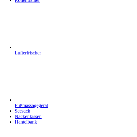
Rollentrainer
Lufterfrischer
Fußmassagegerät
Seesack
Nackenkissen
Hantelbank