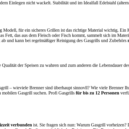
h dem Einlegen nicht wackelt. Stabilität und im Idealfall Edelstahl (alte
dell, für ein sicheres Grillen ist das richtige Material wichtig. Ein Ke
as Fett, das aus dem Fleisch oder Fisch kommt, sammelt sich im Materia
eßt ab und kann bei regelmäßiger Reinigung des Gasgrills und Zubehörs
ie Qualität der Speisen zu wahren und zum anderen die Lebensdauer de
grill – wieviele Brenner sind überhaupt sinnovll? Wie viele Brenner Ih
 mobilen Gasgrill suchen. Profi Gasgrills
für bis zu 12 Personen
verfü
izzeit verbunden
ist. Sie fragen sich nun: Warum Gasgrill vorheizen? 