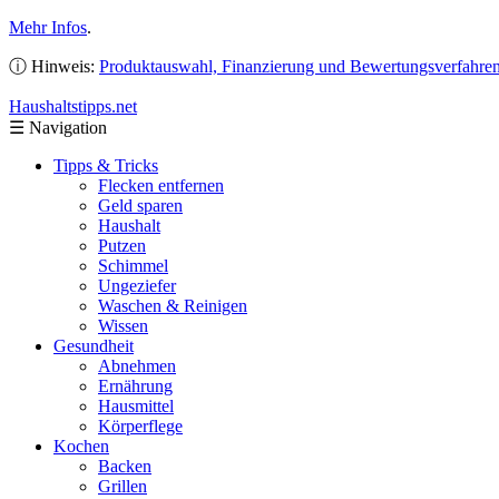
Mehr Infos
.
ⓘ Hinweis:
Produktauswahl, Finanzierung und Bewertungsverfahre
Haushaltstipps
.net
☰
Navigation
Tipps & Tricks
Flecken entfernen
Geld sparen
Haushalt
Putzen
Schimmel
Ungeziefer
Waschen & Reinigen
Wissen
Gesundheit
Abnehmen
Ernährung
Hausmittel
Körperflege
Kochen
Backen
Grillen