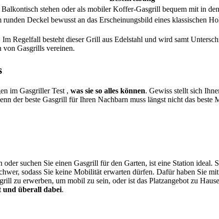
r Balkontisch stehen oder als mobiler Koffer-Gasgrill bequem mit in 
 runden Deckel bewusst an das Erscheinungsbild eines klassischen Hol
rt. Im Regelfall besteht dieser Grill aus Edelstahl und wird samt Unters
n von Gasgrills vereinen.
s
en im Gasgriller Test
,
was sie so alles können
. Gewiss stellt sich Ihn
denn der beste Gasgrill für Ihren Nachbarn muss längst nicht das beste
oder suchen Sie einen Gasgrill für den Garten, ist eine Station ideal. 
hwer, sodass Sie keine Mobilität erwarten dürfen. Dafür haben Sie mit 
grill zu erwerben, um mobil zu sein, oder ist das Platzangebot zu Haus
t und überall dabei
.