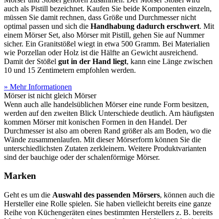
auch als Pistill bezeichnet. Kaufen Sie beide Komponenten einzeln,
müssen Sie damit rechnen, dass Größe und Durchmesser nicht
optimal passen und sich die
Handhabung dadurch erschwert
. Mit
einem Mörser Set, also Mörser mit Pistill, gehen Sie auf Nummer
sicher. Ein Granitstößel wiegt in etwa 500 Gramm. Bei Materialien
wie Porzellan oder Holz ist die Hälfte an Gewicht ausreichend.
Damit der Stößel
gut in der Hand liegt
, kann eine Länge zwischen
10 und 15 Zentimetern empfohlen werden.
» Mehr Informationen
Mörser ist nicht gleich Mörser
Wenn auch alle handelsüblichen Mörser eine runde Form besitzen,
werden auf den zweiten Blick Unterschiede deutlich. Am häufigsten
kommen Mörser mit konischen Formen in den Handel. Der
Durchmesser ist also am oberen Rand größer als am Boden, wo die
Wände zusammenlaufen. Mit dieser Mörserform können Sie die
unterschiedlichsten Zutaten zerkleinern. Weitere Produktvarianten
sind der bauchige oder der schalenförmige Mörser.
Marken
Geht es um die
Auswahl des passenden Mörsers
, können auch die
Hersteller eine Rolle spielen. Sie haben vielleicht bereits eine ganze
Reihe von Küchengeräten eines bestimmten Herstellers z. B. bereits