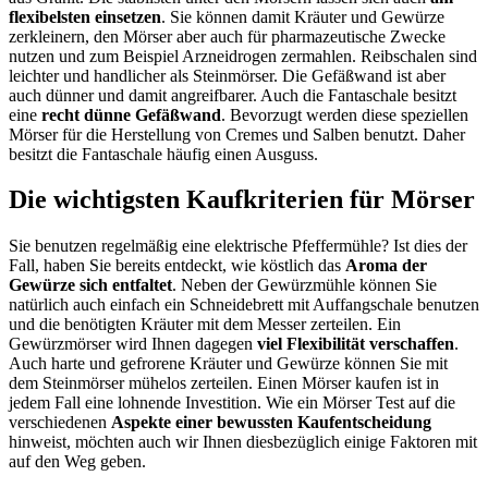
flexibelsten einsetzen
. Sie können damit Kräuter und Gewürze
zerkleinern, den Mörser aber auch für pharmazeutische Zwecke
nutzen und zum Beispiel Arzneidrogen zermahlen. Reibschalen sind
leichter und handlicher als Steinmörser. Die Gefäßwand ist aber
auch dünner und damit angreifbarer. Auch die Fantaschale besitzt
eine
recht dünne Gefäßwand
. Bevorzugt werden diese speziellen
Mörser für die Herstellung von Cremes und Salben benutzt. Daher
besitzt die Fantaschale häufig einen Ausguss.
Die wichtigsten Kaufkriterien für Mörser
Sie benutzen regelmäßig eine elektrische Pfeffermühle? Ist dies der
Fall, haben Sie bereits entdeckt, wie köstlich das
Aroma der
Gewürze sich entfaltet
. Neben der Gewürzmühle können Sie
natürlich auch einfach ein Schneidebrett mit Auffangschale benutzen
und die benötigten Kräuter mit dem Messer zerteilen. Ein
Gewürzmörser wird Ihnen dagegen
viel Flexibilität verschaffen
.
Auch harte und gefrorene Kräuter und Gewürze können Sie mit
dem Steinmörser mühelos zerteilen. Einen Mörser kaufen ist in
jedem Fall eine lohnende Investition. Wie ein Mörser Test
auf die
verschiedenen
Aspekte einer bewussten Kaufentscheidung
hinweist, möchten auch wir Ihnen diesbezüglich einige Faktoren mit
auf den Weg geben.