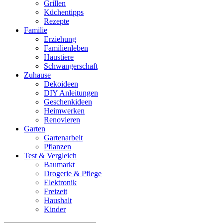
Grillen
Küchentipps
Rezepte
Familie
Erziehung
Familienleben
Haustiere
Schwangerschaft
Zuhause
Dekoideen
DIY Anleitungen
Geschenkideen
Heimwerken
Renovieren
Garten
Gartenarbeit
Pflanzen
Test & Vergleich
Baumarkt
Drogerie & Pflege
Elektronik
Freizeit
Haushalt
Kinder