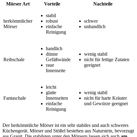
Mörser Art
Vorteile
Nachteile
stabil
herkömmlicher
robust
schwer
Mörser
einfache
unhandlich
Reinigung
handlich
dünne
wenig stabil
Reibschale
Gefäßwände
nicht für fettige Zutaten
raue
geeignet
Innenseite
leicht
glatte
wenig stabil
Fantaschale
Innenseiten
nicht für harte Kräuter
einfache
und Gewürze geeignet
Reinigung
Der herkömmliche Mörser ist ein sehr stabiles und auch schweres
Küchengerät. Mörser und Stößel bestehen aus Naturstein, bevorzugt
aus Granit. Die stabilsten unter den Mörsern lassen sich auch
am