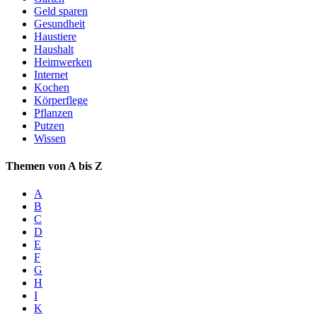
Geld sparen
Gesundheit
Haustiere
Haushalt
Heimwerken
Internet
Kochen
Körperflege
Pflanzen
Putzen
Wissen
Themen von A bis Z
A
B
C
D
E
F
G
H
I
K