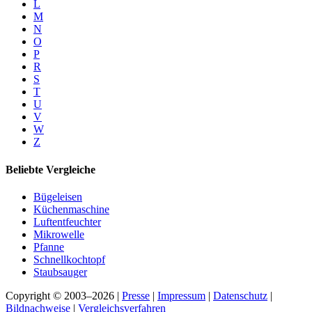
L
M
N
O
P
R
S
T
U
V
W
Z
Beliebte Vergleiche
Bügeleisen
Küchenmaschine
Luftentfeuchter
Mikrowelle
Pfanne
Schnellkochtopf
Staubsauger
Copyright © 2003–2026 |
Presse
|
Impressum
|
Datenschutz
|
Bildnachweise
|
Vergleichsverfahren