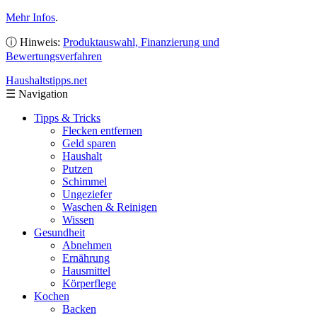
Mehr Infos
.
ⓘ Hinweis:
Produktauswahl, Finanzierung und
Bewertungsverfahren
Haushaltstipps
.net
☰
Navigation
Tipps & Tricks
Flecken entfernen
Geld sparen
Haushalt
Putzen
Schimmel
Ungeziefer
Waschen & Reinigen
Wissen
Gesundheit
Abnehmen
Ernährung
Hausmittel
Körperflege
Kochen
Backen