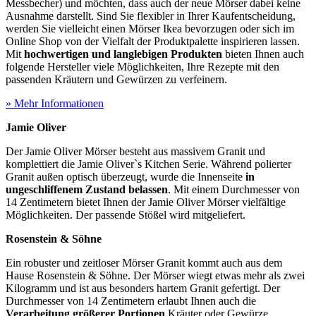
Messbecher) und möchten, dass auch der neue Mörser dabei keine
Ausnahme darstellt. Sind Sie flexibler in Ihrer Kaufentscheidung,
werden Sie vielleicht einen Mörser Ikea bevorzugen oder sich im
Online Shop von der Vielfalt der Produktpalette inspirieren lassen.
Mit
hochwertigen und langlebigen Produkten
bieten Ihnen auch
folgende Hersteller viele Möglichkeiten, Ihre Rezepte mit den
passenden Kräutern und Gewürzen zu verfeinern.
» Mehr Informationen
Jamie Oliver
Der Jamie Oliver Mörser besteht aus massivem Granit und
komplettiert die Jamie Oliver`s Kitchen Serie. Während polierter
Granit außen optisch überzeugt, wurde die Innenseite
in
ungeschliffenem Zustand belassen
. Mit einem Durchmesser von
14 Zentimetern bietet Ihnen der Jamie Oliver Mörser vielfältige
Möglichkeiten. Der passende Stößel wird mitgeliefert.
Rosenstein & Söhne
Ein robuster und zeitloser Mörser Granit kommt auch aus dem
Hause Rosenstein & Söhne. Der Mörser wiegt etwas mehr als zwei
Kilogramm und ist aus besonders hartem Granit gefertigt. Der
Durchmesser von 14 Zentimetern erlaubt Ihnen auch die
Verarbeitung größerer Portionen
Kräuter oder Gewürze.