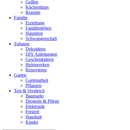
Grillen
Küchentipps
Rezepte
Familie
Erziehung
Familienleben
Haustiere
Schwangerschaft
Zuhause
Dekoideen
DIY Anleitungen
Geschenkideen
Heimwerken
Renovieren
Garten
Gartenarbeit
Pflanzen
Test & Vergleich
Baumarkt
Drogerie & Pflege
Elektronik
Freizeit
Haushalt
Kinder