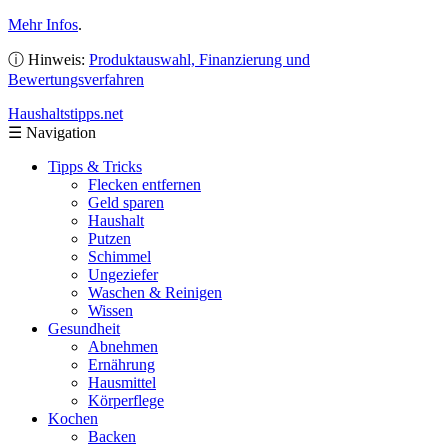
Mehr Infos
.
ⓘ Hinweis:
Produktauswahl, Finanzierung und
Bewertungsverfahren
Haushaltstipps
.net
☰
Navigation
Tipps & Tricks
Flecken entfernen
Geld sparen
Haushalt
Putzen
Schimmel
Ungeziefer
Waschen & Reinigen
Wissen
Gesundheit
Abnehmen
Ernährung
Hausmittel
Körperflege
Kochen
Backen