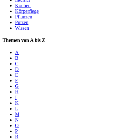
Kochen
Körperflege
Pflanzen
Putzen
Wissen
Themen von A bis Z
A
B
C
D
E
F
G
H
I
K
L
M
N
O
P
R