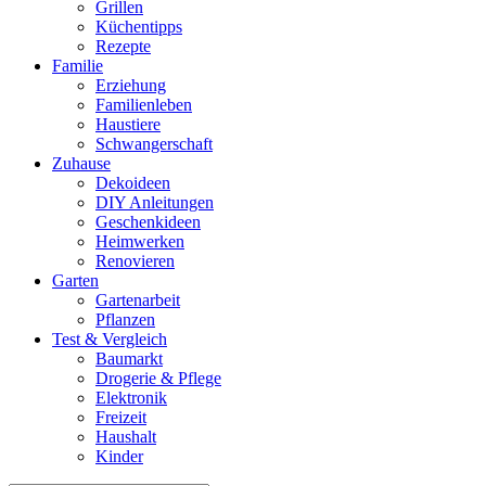
Grillen
Küchentipps
Rezepte
Familie
Erziehung
Familienleben
Haustiere
Schwangerschaft
Zuhause
Dekoideen
DIY Anleitungen
Geschenkideen
Heimwerken
Renovieren
Garten
Gartenarbeit
Pflanzen
Test & Vergleich
Baumarkt
Drogerie & Pflege
Elektronik
Freizeit
Haushalt
Kinder