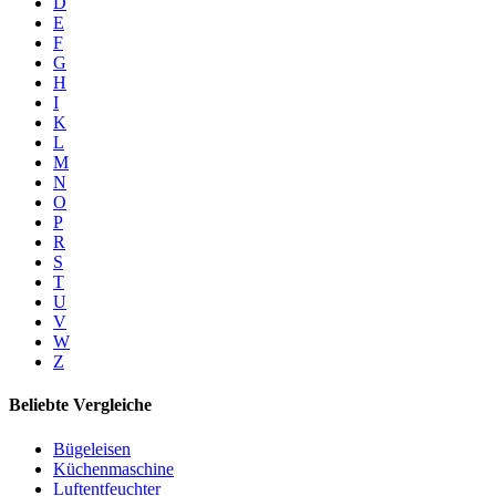
D
E
F
G
H
I
K
L
M
N
O
P
R
S
T
U
V
W
Z
Beliebte Vergleiche
Bügeleisen
Küchenmaschine
Luftentfeuchter