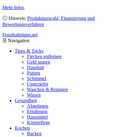
Mehr Infos
.
ⓘ Hinweis:
Produktauswahl, Finanzierung und
Bewertungsverfahren
Haushaltstipps
.net
☰
Navigation
Tipps & Tricks
Flecken entfernen
Geld sparen
Haushalt
Putzen
Schimmel
Ungeziefer
Waschen & Reinigen
Wissen
Gesundheit
Abnehmen
Ernährung
Hausmittel
Körperflege
Kochen
Backen