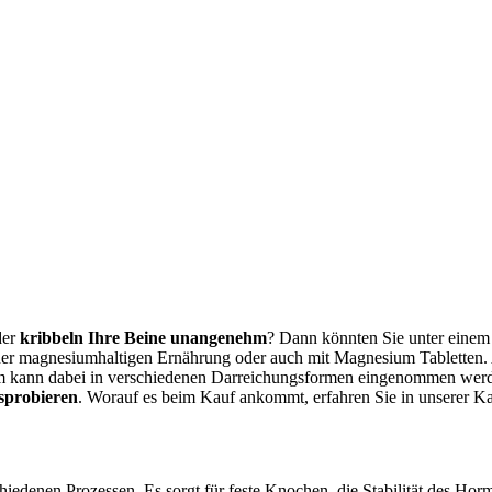
der
kribbeln Ihre Beine unangenehm
? Dann könnten Sie unter eine
ner magnesiumhaltigen Ernährung oder auch mit Magnesium Tabletten
 kann dabei in verschiedenen Darreichungsformen eingenommen werden,
sprobieren
. Worauf es beim Kauf ankommt, erfahren Sie in unserer K
hiedenen Prozessen. Es sorgt für feste Knochen, die Stabilität des Ho