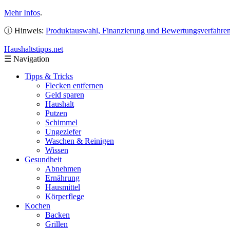
Mehr Infos
.
ⓘ Hinweis:
Produktauswahl, Finanzierung und Bewertungsverfahre
Haushaltstipps
.net
☰
Navigation
Tipps & Tricks
Flecken entfernen
Geld sparen
Haushalt
Putzen
Schimmel
Ungeziefer
Waschen & Reinigen
Wissen
Gesundheit
Abnehmen
Ernährung
Hausmittel
Körperflege
Kochen
Backen
Grillen