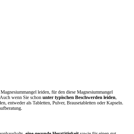
m Magnesiummangel leiden, für den diese Magnesiummangel
. Auch wenn Sie schon
unter typischen Beschwerden leiden
,
 entweder als Tabletten, Pulver, Brausetabletten oder Kapseln.
aufberatung.
rmonhaushalts,
eine gesunde Herztätigkeit
sowie für einen gut