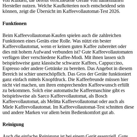
von Kunden, die bereits verschiedene Geräte von namenhaften
Hersteller nutzen. Welche Kaufkriterien noch entscheidend sein
können, zeigt die Übersicht im Kaffeevollautomat-Test
2026.
Funktionen
Beim Kaffeevollautomat-Kaufen spielen auch die zahlreichen
Funktionen eines Geräts eine Rolle. Was nützt ein bester
Kaffeevollautomat, wenn er keinen guten Kaffee zubereitet oder
dies mit hohem Aufwand verbunden ist? Gute Kaffeevollautomaten
verfügen über verschiedene Kaffee-Modi. Mit ihnen lassen sich
beispielsweise ganz klassische schwarze Kaffees, Cappuccino,
Espresso oder andere Getränke zu bereiten. Das Angebot in diesem
Bereich ist schier unerschöpflich. Das Gros der Geräte funktioniert
ganz einfach mittels Knopfdruck. Die Kaffeefreunde müssen hier
nicht viel machen, um ihren entsprechenden Kaffeewunsch erfüllt
zu bekommen. Solch eine automatische Kaffeemaschine gibt es
beispielsweise als Saeco Kaffeevollautomat, als Bosch
Kaffeevollautomat, als Melitta Kaffeevollautomat oder auch als
Miele Kaffeevollautomat. Im Kaffeevollautomat-Test
schnitten diese
und andere Marken vor allem beim Bedienkomfort gut ab.
Reinigung
Auch die einfache Reinigung ist bei einem Gerät essenziell. Gute