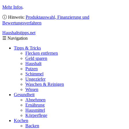
Mehr Infos
.
ⓘ Hinweis:
Produktauswahl, Finanzierung und
Bewertungsverfahren
Haushaltstipps
.net
☰
Navigation
Tipps & Tricks
Flecken entfernen
Geld sparen
Haushalt
Putzen
Schimmel
Ungeziefer
Waschen & Reinigen
Wissen
Gesundheit
Abnehmen
Ernährung
Hausmittel
Körperflege
Kochen
Backen