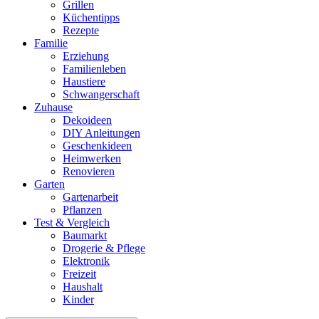
Grillen
Küchentipps
Rezepte
Familie
Erziehung
Familienleben
Haustiere
Schwangerschaft
Zuhause
Dekoideen
DIY Anleitungen
Geschenkideen
Heimwerken
Renovieren
Garten
Gartenarbeit
Pflanzen
Test & Vergleich
Baumarkt
Drogerie & Pflege
Elektronik
Freizeit
Haushalt
Kinder