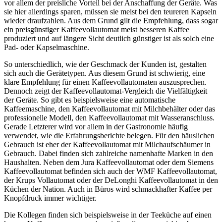
vor allem der preisliche Vorteil bei der Anschaffung der Geräte. Was
sie hier allerdings sparen, müssen sie meist bei den teureren Kapseln
wieder draufzahlen. Aus dem Grund gilt die Empfehlung, dass sogar
ein preisgünstiger Kaffeevollautomat meist besseren Kaffee
produziert und auf längere Sicht deutlich günstiger ist als solch eine
Pad- oder Kapselmaschine.
So unterschiedlich, wie der Geschmack der Kunden ist, gestalten
sich auch die Gerätetypen. Aus diesem Grund ist schwierig, eine
klare Empfehlung für einen Kaffeevollautomaten auszusprechen.
Dennoch zeigt der Kaffeevollautomat-Vergleich die Vielfältigkeit
der Geräte. So gibt es beispielsweise eine automatische
Kaffeemaschine, den Kaffeevollautomat mit Milchbehälter oder das
professionelle Modell, den Kaffeevollautomat mit Wasseranschluss.
Gerade Letzterer wird vor allem in der Gastronomie häufig
verwendet, wie die Erfahrungsberichte belegen. Für den häuslichen
Gebrauch ist eher der Kaffeevollautomat mit Milchaufschäumer in
Gebrauch. Dabei finden sich zahlreiche namenhafte Marken in den
Haushalten. Neben dem Jura Kaffeevollautomat oder dem Siemens
Kaffeevollautomat befinden sich auch der WMF Kaffeevollautomat,
der Krups Vollautomat oder der DeLonghi Kaffeevollautomat in den
Küchen der Nation. Auch in Büros wird schmackhafter Kaffee per
Knopfdruck immer wichtiger.
Die Kollegen finden sich beispielsweise in der Teeküche auf einen