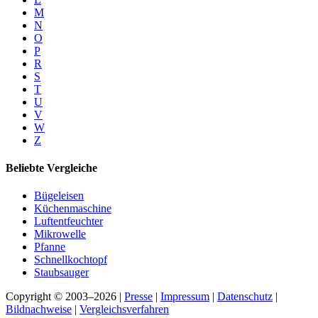
M
N
O
P
R
S
T
U
V
W
Z
Beliebte Vergleiche
Bügeleisen
Küchenmaschine
Luftentfeuchter
Mikrowelle
Pfanne
Schnellkochtopf
Staubsauger
Copyright © 2003–2026 |
Presse
|
Impressum
|
Datenschutz
|
Bildnachweise
|
Vergleichsverfahren