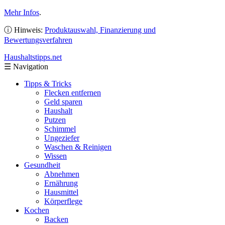
Mehr Infos
.
ⓘ Hinweis:
Produktauswahl, Finanzierung und
Bewertungsverfahren
Haushaltstipps
.net
☰
Navigation
Tipps & Tricks
Flecken entfernen
Geld sparen
Haushalt
Putzen
Schimmel
Ungeziefer
Waschen & Reinigen
Wissen
Gesundheit
Abnehmen
Ernährung
Hausmittel
Körperflege
Kochen
Backen