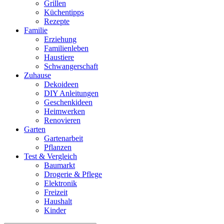
Grillen
Küchentipps
Rezepte
Familie
Erziehung
Familienleben
Haustiere
Schwangerschaft
Zuhause
Dekoideen
DIY Anleitungen
Geschenkideen
Heimwerken
Renovieren
Garten
Gartenarbeit
Pflanzen
Test & Vergleich
Baumarkt
Drogerie & Pflege
Elektronik
Freizeit
Haushalt
Kinder