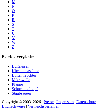
M
N
O
P
R
S
T
U
V
W
Z
Beliebte Vergleiche
Bügeleisen
Küchenmaschine
Luftentfeuchter
Mikrowelle
Pfanne
Schnellkochtopf
Staubsauger
Copyright © 2003–2026 |
Presse
|
Impressum
|
Datenschutz
|
Bildnachweise
|
Vergleichsverfahren