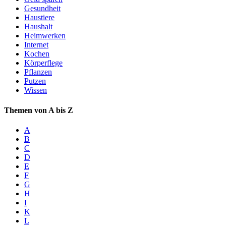
Gesundheit
Haustiere
Haushalt
Heimwerken
Internet
Kochen
Körperflege
Pflanzen
Putzen
Wissen
Themen von A bis Z
A
B
C
D
E
F
G
H
I
K
L