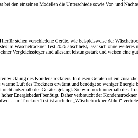
ei den einzelnen Modellen die Unterschiede sowie Vor- und Nachteile
. Hierfür stehen verschiedene Geräte, wie beispielsweise der Wäsche
estes im Wäschetrockner Test
2026 abschließt, lässt sich ohne weiteres 
kner Vergleichssieger sind allesamt leistungsstark und weisen eine gut
rentwicklung des Kondenstrockners. In diesen Geräten ist ein zusätzl
ch die warme Luft des Trockners erwärmt und benötigt so weniger Ener
ft nicht außerhalb des Gerätes gelangt. Sie wird noch innerhalb des Tro
oher Energiebedarf benötigt. Daher verbraucht der Kondenstrockner au
ufweist. Im Trockner Test
ist auch der „Wäschetrockner Abluft“ vertret