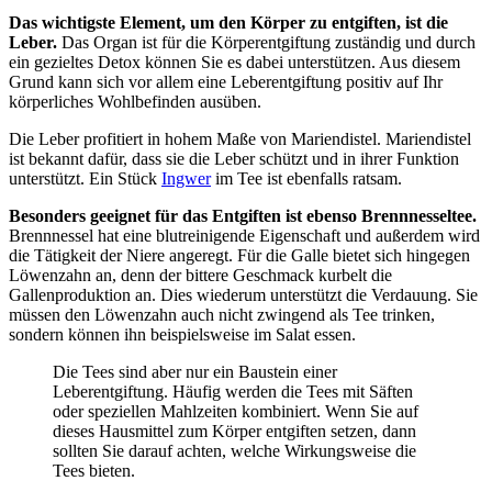
Das wichtigste Element, um den Körper zu entgiften, ist die
Leber.
Das Organ ist für die Körperentgiftung zuständig und durch
ein gezieltes Detox können Sie es dabei unterstützen. Aus diesem
Grund kann sich vor allem eine Leberentgiftung positiv auf Ihr
körperliches Wohlbefinden ausüben.
Die Leber profitiert in hohem Maße von Mariendistel. Mariendistel
ist bekannt dafür, dass sie die Leber schützt und in ihrer Funktion
unterstützt. Ein Stück
Ingwer
im Tee ist ebenfalls ratsam.
Besonders geeignet für das Entgiften ist ebenso Brennnesseltee.
Brennnessel hat eine blutreinigende Eigenschaft und außerdem wird
die Tätigkeit der Niere angeregt. Für die Galle bietet sich hingegen
Löwenzahn an, denn der bittere Geschmack kurbelt die
Gallenproduktion an. Dies wiederum unterstützt die Verdauung. Sie
müssen den Löwenzahn auch nicht zwingend als Tee trinken,
sondern können ihn beispielsweise im Salat essen.
Die Tees sind aber nur ein Baustein einer
Leberentgiftung. Häufig werden die Tees mit Säften
oder speziellen Mahlzeiten kombiniert. Wenn Sie auf
dieses Hausmittel zum Körper entgiften setzen, dann
sollten Sie darauf achten, welche Wirkungsweise die
Tees bieten.