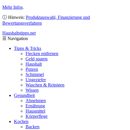
Mehr Infos
.
ⓘ Hinweis:
Produktauswahl, Finanzierung und
Bewertungsverfahren
Haushaltstipps
.net
☰
Navigation
Tipps & Tricks
Flecken entfernen
Geld sparen
Haushalt
Putzen
Schimmel
Ungeziefer
Waschen & Reinigen
Wissen
Gesundheit
Abnehmen
Ernährung
Hausmittel
Körperflege
Kochen
Backen