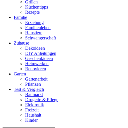
Grillen
Küchentipps
Rezepte
Familie
Erziehung
Familienleben
Haustiere
Schwangerschaft
Zuhause
Dekoideen
DIY Anleitungen
Geschenkideen
Heimwerken
Renovieren
Garten
Gartenarbeit
Pflanzen
Test & Vergleich
Baumarkt
Drogerie & Pflege
Elektronik
Freizeit
Haushalt
Kinder