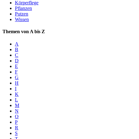
Körperflege
Pflanzen
Putzen
Wissen
Themen von A bis Z
A
B
C
D
E
F
G
H
I
K
L
M
N
O
P
R
S
T