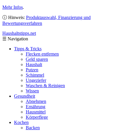
Mehr Infos
.
ⓘ Hinweis:
Produktauswahl, Finanzierung und
Bewertungsverfahren
Haushaltstipps
.net
☰
Navigation
Tipps & Tricks
Flecken entfernen
Geld sparen
Haushalt
Putzen
Schimmel
Ungeziefer
Waschen & Reinigen
Wissen
Gesundheit
Abnehmen
Ernährung
Hausmittel
Körperflege
Kochen
Backen