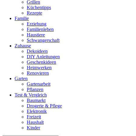
Grillen
Küchentipps
Rezepte
Familie
Erziehung
Familienleben
Haustiere
Schwangerschaft
Zuhause
Dekoideen
DIY Anleitungen
Geschenkideen
Heimwerken
Renovieren
Garten
Gartenarbeit
Pflanzen
Test & Vergleich
Baumarkt
Drogerie & Pflege
Elektronik
Freizeit
Haushalt
Kinder