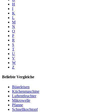
H
I
K
L
M
N
O
P
R
S
T
U
V
W
Z
Beliebte Vergleiche
Bügeleisen
Küchenmaschine
Luftentfeuchter
Mikrowelle
Pfanne
Schnellkochtopf