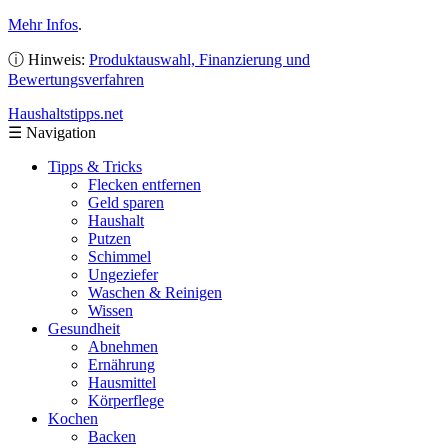
Mehr Infos
.
ⓘ Hinweis:
Produktauswahl, Finanzierung und
Bewertungsverfahren
Haushaltstipps
.net
☰
Navigation
Tipps & Tricks
Flecken entfernen
Geld sparen
Haushalt
Putzen
Schimmel
Ungeziefer
Waschen & Reinigen
Wissen
Gesundheit
Abnehmen
Ernährung
Hausmittel
Körperflege
Kochen
Backen