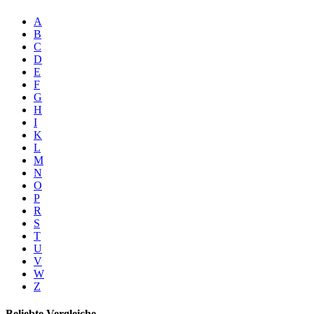
A
B
C
D
E
F
G
H
I
K
L
M
N
O
P
R
S
T
U
V
W
Z
Beliebte Vergleiche