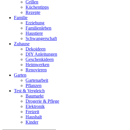
Grillen
Küchentipps
Rezepte
Familie
Erziehung
Familienleben
Haustiere
Schwangerschaft
Zuhause
Dekoideen
DIY Anleitungen
Geschenkideen
Heimwerken
Renovieren
Garten
Gartenarbeit
Pflanzen
Test & Vergleich
Baumarkt
Drogerie & Pflege
Elektronik
Freizeit
Haushalt
Kinder