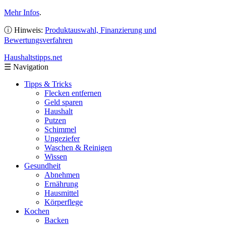
Mehr Infos
.
ⓘ Hinweis:
Produktauswahl, Finanzierung und
Bewertungsverfahren
Haushaltstipps
.net
☰
Navigation
Tipps & Tricks
Flecken entfernen
Geld sparen
Haushalt
Putzen
Schimmel
Ungeziefer
Waschen & Reinigen
Wissen
Gesundheit
Abnehmen
Ernährung
Hausmittel
Körperflege
Kochen
Backen