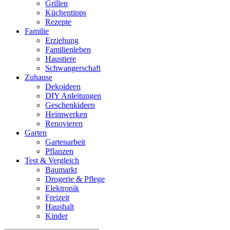
Grillen
Küchentipps
Rezepte
Familie
Erziehung
Familienleben
Haustiere
Schwangerschaft
Zuhause
Dekoideen
DIY Anleitungen
Geschenkideen
Heimwerken
Renovieren
Garten
Gartenarbeit
Pflanzen
Test & Vergleich
Baumarkt
Drogerie & Pflege
Elektronik
Freizeit
Haushalt
Kinder