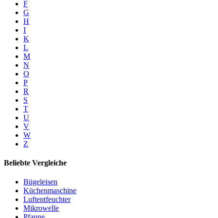
F
G
H
I
K
L
M
N
O
P
R
S
T
U
V
W
Z
Beliebte Vergleiche
Bügeleisen
Küchenmaschine
Luftentfeuchter
Mikrowelle
Pfanne