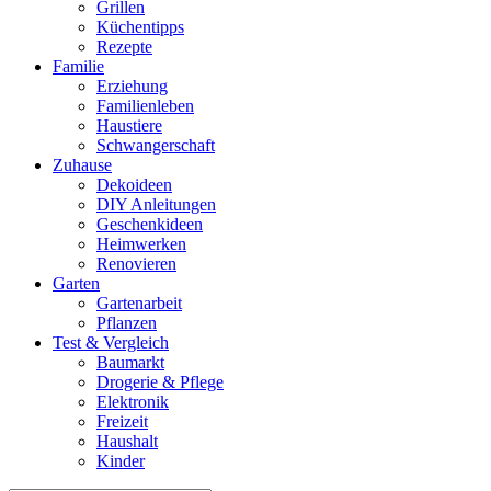
Grillen
Küchentipps
Rezepte
Familie
Erziehung
Familienleben
Haustiere
Schwangerschaft
Zuhause
Dekoideen
DIY Anleitungen
Geschenkideen
Heimwerken
Renovieren
Garten
Gartenarbeit
Pflanzen
Test & Vergleich
Baumarkt
Drogerie & Pflege
Elektronik
Freizeit
Haushalt
Kinder