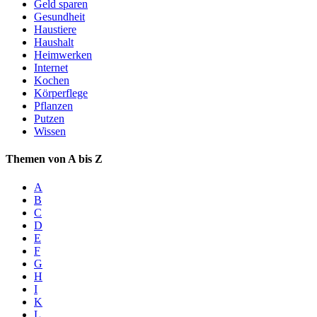
Geld sparen
Gesundheit
Haustiere
Haushalt
Heimwerken
Internet
Kochen
Körperflege
Pflanzen
Putzen
Wissen
Themen von A bis Z
A
B
C
D
E
F
G
H
I
K
L