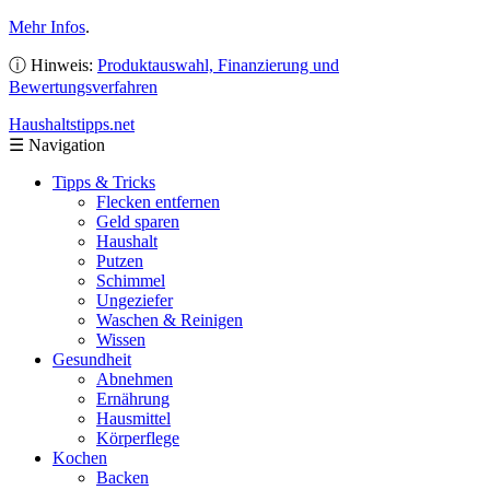
Mehr Infos
.
ⓘ Hinweis:
Produktauswahl, Finanzierung und
Bewertungsverfahren
Haushaltstipps
.net
☰
Navigation
Tipps & Tricks
Flecken entfernen
Geld sparen
Haushalt
Putzen
Schimmel
Ungeziefer
Waschen & Reinigen
Wissen
Gesundheit
Abnehmen
Ernährung
Hausmittel
Körperflege
Kochen
Backen