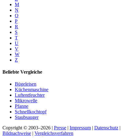
M
N
O
P
R
S
T
U
V
W
Z
Beliebte Vergleiche
Bügeleisen
Küchenmaschine
Luftentfeuchter
Mikrowelle
Pfanne
Schnellkochtopf
Staubsauger
Copyright © 2003–2026 |
Presse
|
Impressum
|
Datenschutz
|
Bildnachweise
|
Vergleichsverfahren