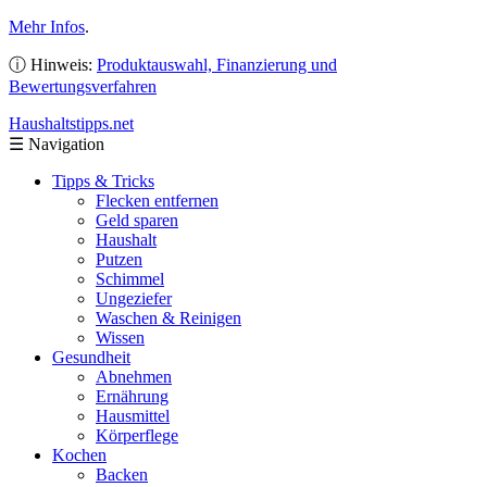
Mehr Infos
.
ⓘ Hinweis:
Produktauswahl, Finanzierung und
Bewertungsverfahren
Haushaltstipps
.net
☰
Navigation
Tipps & Tricks
Flecken entfernen
Geld sparen
Haushalt
Putzen
Schimmel
Ungeziefer
Waschen & Reinigen
Wissen
Gesundheit
Abnehmen
Ernährung
Hausmittel
Körperflege
Kochen
Backen