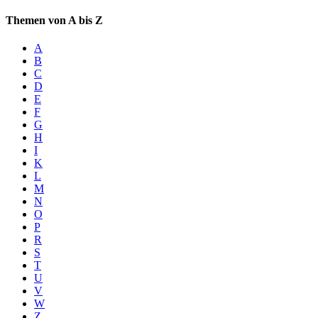
Themen von A bis Z
A
B
C
D
E
F
G
H
I
K
L
M
N
O
P
R
S
T
U
V
W
Z