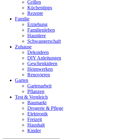
Grillen
Küchentipps
Rezepte
Familie
Erziehung
Familienleben
Haustiere
Schwangerschaft
Zuhause
Dekoideen
DIY Anleitungen
Geschenkideen
Heimwerken
Renovieren
Garten
Gartenarbeit
Pflanzen
Test & Vergleich
Baumarkt
Drogerie & Pflege
Elektronik
Freizeit
Haushalt
Kinder