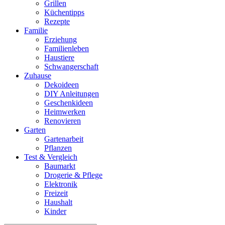
Grillen
Küchentipps
Rezepte
Familie
Erziehung
Familienleben
Haustiere
Schwangerschaft
Zuhause
Dekoideen
DIY Anleitungen
Geschenkideen
Heimwerken
Renovieren
Garten
Gartenarbeit
Pflanzen
Test & Vergleich
Baumarkt
Drogerie & Pflege
Elektronik
Freizeit
Haushalt
Kinder