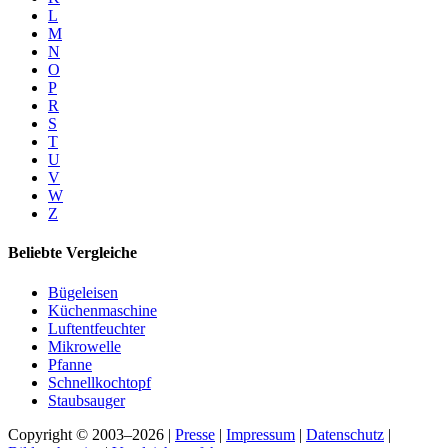
L
M
N
O
P
R
S
T
U
V
W
Z
Beliebte Vergleiche
Bügeleisen
Küchenmaschine
Luftentfeuchter
Mikrowelle
Pfanne
Schnellkochtopf
Staubsauger
Copyright © 2003–2026 |
Presse
|
Impressum
|
Datenschutz
|