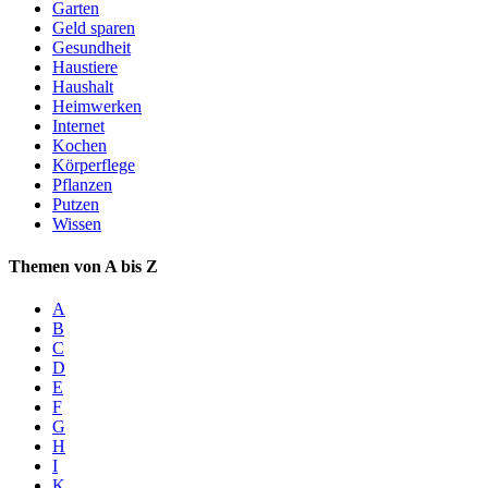
Garten
Geld sparen
Gesundheit
Haustiere
Haushalt
Heimwerken
Internet
Kochen
Körperflege
Pflanzen
Putzen
Wissen
Themen von A bis Z
A
B
C
D
E
F
G
H
I
K