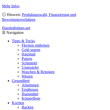
Mehr Infos
.
ⓘ Hinweis:
Produktauswahl, Finanzierung und
Bewertungsverfahren
Haushaltstipps
.net
☰
Navigation
Tipps & Tricks
Flecken entfernen
Geld sparen
Haushalt
Putzen
Schimmel
Ungeziefer
Waschen & Reinigen
Wissen
Gesundheit
Abnehmen
Ernährung
Hausmittel
Körperflege
Kochen
Backen