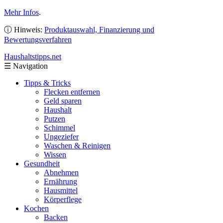
Mehr Infos
.
ⓘ Hinweis:
Produktauswahl, Finanzierung und
Bewertungsverfahren
Haushaltstipps
.net
☰
Navigation
Tipps & Tricks
Flecken entfernen
Geld sparen
Haushalt
Putzen
Schimmel
Ungeziefer
Waschen & Reinigen
Wissen
Gesundheit
Abnehmen
Ernährung
Hausmittel
Körperflege
Kochen
Backen