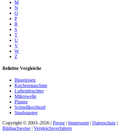
M
N
O
P
R
S
T
U
V
W
Z
Beliebte Vergleiche
Bügeleisen
Küchenmaschine
Luftentfeuchter
Mikrowelle
Pfanne
Schnellkochtopf
Staubsauger
Copyright © 2003–2026 |
Presse
|
Impressum
|
Datenschutz
|
Bildnachweise
|
Vergleichsverfahren