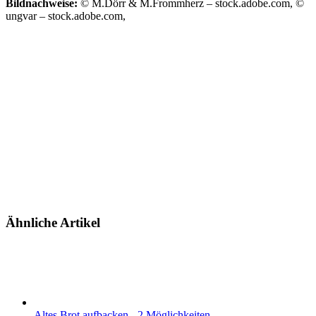
Bildnachweise:
© M.Dörr & M.Frommherz – stock.adobe.com, ©
ungvar – stock.adobe.com,
Ähnliche Artikel
Altes Brot aufbacken - 2 Möglichkeiten