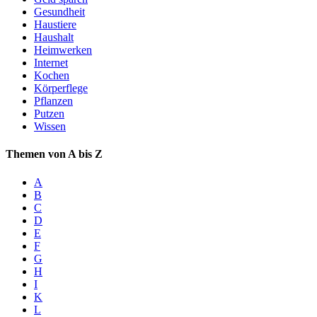
Gesundheit
Haustiere
Haushalt
Heimwerken
Internet
Kochen
Körperflege
Pflanzen
Putzen
Wissen
Themen von A bis Z
A
B
C
D
E
F
G
H
I
K
L