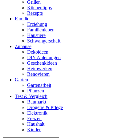
Grillen
Küchentipps
Rezepte
Familie
Erziehung
Familienleben
Haustiere
Schwangerschaft
Zuhause
Dekoideen
DIY Anleitungen
Geschenkideen
Heimwerken
Renovieren
Garten
Gartenarbeit
Pflanzen
Test & Vergleich
Baumarkt
Drogerie & Pflege
Elektronik
Freizeit
Haushalt
Kinder