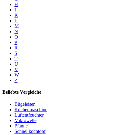
H
I
K
L
M
N
O
P
R
S
T
U
V
W
Z
Beliebte Vergleiche
Bügeleisen
Küchenmaschine
Luftentfeuchter
Mikrowelle
Pfanne
Schnellkochtopf