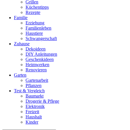
Grillen
Küchentipps
Rezepte
Familie
Erziehung
Familienleben
Haustiere
Schwangerschaft
Zuhause
Dekoideen
DIY Anleitungen
Geschenkideen
Heimwerken
Renovieren
Garten
Gartenarbeit
Pflanzen
Test & Vergleich
Baumarkt
Drogerie & Pflege
Elektronik
Freizeit
Haushalt
Kinder