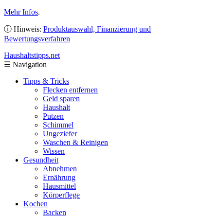
Mehr Infos
.
ⓘ Hinweis:
Produktauswahl, Finanzierung und
Bewertungsverfahren
Haushaltstipps
.net
☰
Navigation
Tipps & Tricks
Flecken entfernen
Geld sparen
Haushalt
Putzen
Schimmel
Ungeziefer
Waschen & Reinigen
Wissen
Gesundheit
Abnehmen
Ernährung
Hausmittel
Körperflege
Kochen
Backen