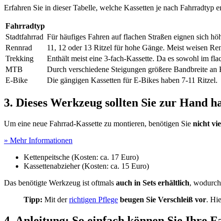
Erfahren Sie in dieser Tabelle, welche Kassetten je nach Fahrradtyp
Fahrradtyp
Stadtfahrrad
Für häufiges Fahren auf flachen Straßen eignen sich 
Rennrad
11, 12 oder 13 Ritzel für hohe Gänge. Meist weisen Ren
Trekking
Enthält meist eine 3-fach-Kassette. Da es sowohl im fla
MTB
Durch verschiedene Steigungen größere Bandbreite an R
E-Bike
Die gängigen Kassetten für E-Bikes haben 7-11 Ritzel.
3. Dieses Werkzeug sollten Sie zur Hand h
Um eine neue Fahrrad-Kassette zu montieren, benötigen Sie
nicht vi
» Mehr Informationen
Kettenpeitsche (Kosten: ca. 17 Euro)
Kassettenabzieher (Kosten: ca. 15 Euro)
Das benötigte Werkzeug ist oftmals
auch in Sets erhältlich
, wodurch
Tipp:
Mit der
richtigen Pflege
beugen Sie Verschleiß vor
. Hi
4. Anleitung: So einfach können Sie Ihre 