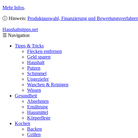
Mehr Infos
.
ⓘ Hinweis:
Produktauswahl, Finanzierung und Bewertungsverfahre
Haushaltstipps
.net
☰
Navigation
Tipps & Tricks
Flecken entfernen
Geld sparen
Haushalt
Putzen
Schimmel
Ungeziefer
Waschen & Reinigen
Wissen
Gesundheit
Abnehmen
Ernährung
Hausmittel
Körperflege
Kochen
Backen
Grillen