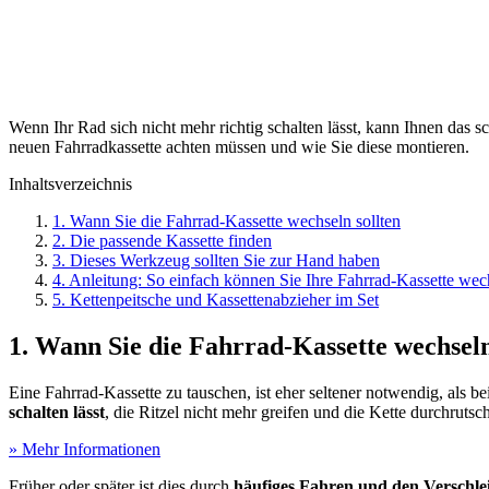
Wenn Ihr Rad sich nicht mehr richtig schalten lässt, kann Ihnen das
neuen Fahrradkassette achten müssen und wie Sie diese montieren.
Inhaltsverzeichnis
1. Wann Sie die Fahrrad-Kassette wechseln sollten
2. Die passende Kassette finden
3. Dieses Werkzeug sollten Sie zur Hand haben
4. Anleitung: So einfach können Sie Ihre Fahrrad-Kassette wec
5. Kettenpeitsche und Kassettenabzieher im Set
1. Wann Sie die Fahrrad-Kassette wechseln
Eine Fahrrad-Kassette zu tauschen, ist eher seltener notwendig, als b
schalten lässt
, die Ritzel nicht mehr greifen und die Kette durchrutsc
» Mehr Informationen
Früher oder später ist dies durch
häufiges Fahren und den Verschl