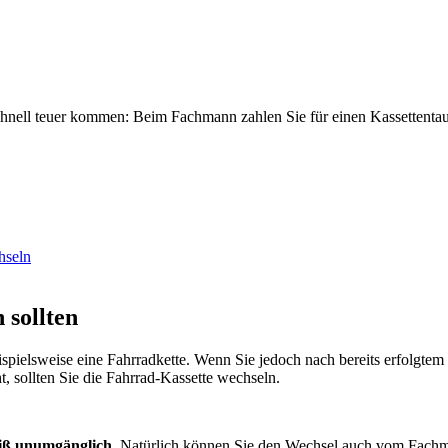
 schnell teuer kommen: Beim Fachmann zahlen Sie für einen Kassettenta
hseln
 sollten
eispielsweise eine Fahrradkette. Wenn Sie jedoch nach bereits erfolgtem 
ht, sollten Sie die Fahrrad-Kassette wechseln.
eiß unumgänglich
. Natürlich können Sie den Wechsel auch vom Fachm