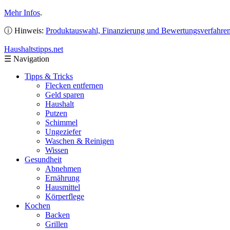
Mehr Infos
.
ⓘ Hinweis:
Produktauswahl, Finanzierung und Bewertungsverfahre
Haushaltstipps
.net
☰
Navigation
Tipps & Tricks
Flecken entfernen
Geld sparen
Haushalt
Putzen
Schimmel
Ungeziefer
Waschen & Reinigen
Wissen
Gesundheit
Abnehmen
Ernährung
Hausmittel
Körperflege
Kochen
Backen
Grillen