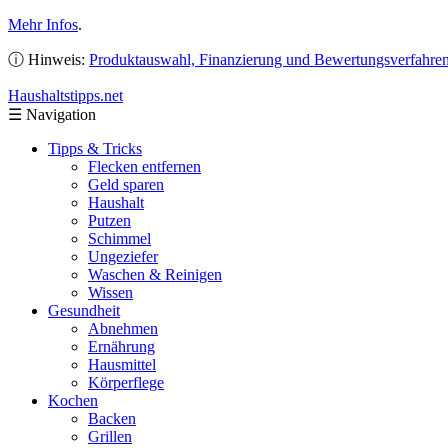
Mehr Infos
.
ⓘ Hinweis:
Produktauswahl, Finanzierung und Bewertungsverfahre
Haushaltstipps
.net
☰
Navigation
Tipps & Tricks
Flecken entfernen
Geld sparen
Haushalt
Putzen
Schimmel
Ungeziefer
Waschen & Reinigen
Wissen
Gesundheit
Abnehmen
Ernährung
Hausmittel
Körperflege
Kochen
Backen
Grillen