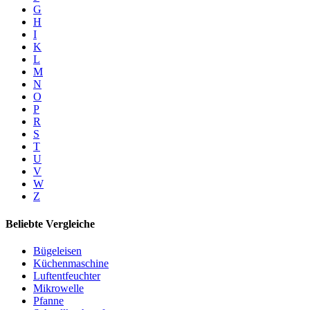
G
H
I
K
L
M
N
O
P
R
S
T
U
V
W
Z
Beliebte Vergleiche
Bügeleisen
Küchenmaschine
Luftentfeuchter
Mikrowelle
Pfanne