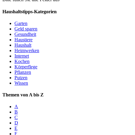
Haushaltstipps-Kategorien
Garten
Geld sparen
Gesundheit
Haustiere
Haushalt
Heimwerken
Internet
Kochen
Körperflege
Pflanzen
Putzen
Wissen
Themen von A bis Z
A
B
C
D
E
F