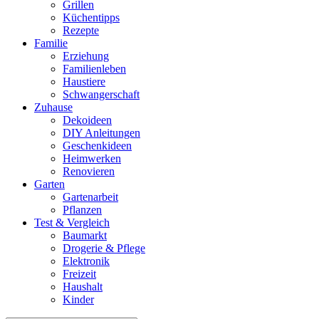
Grillen
Küchentipps
Rezepte
Familie
Erziehung
Familienleben
Haustiere
Schwangerschaft
Zuhause
Dekoideen
DIY Anleitungen
Geschenkideen
Heimwerken
Renovieren
Garten
Gartenarbeit
Pflanzen
Test & Vergleich
Baumarkt
Drogerie & Pflege
Elektronik
Freizeit
Haushalt
Kinder