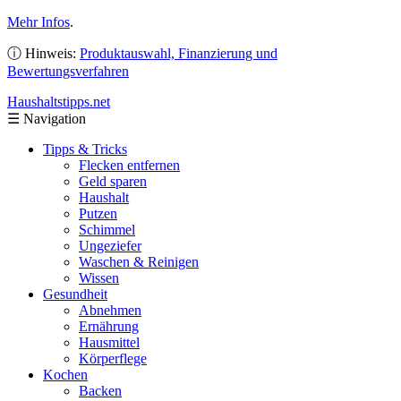
Mehr Infos
.
ⓘ Hinweis:
Produktauswahl, Finanzierung und
Bewertungsverfahren
Haushaltstipps
.net
☰
Navigation
Tipps & Tricks
Flecken entfernen
Geld sparen
Haushalt
Putzen
Schimmel
Ungeziefer
Waschen & Reinigen
Wissen
Gesundheit
Abnehmen
Ernährung
Hausmittel
Körperflege
Kochen
Backen