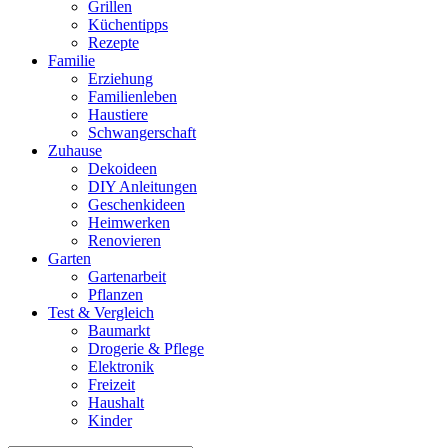
Grillen
Küchentipps
Rezepte
Familie
Erziehung
Familienleben
Haustiere
Schwangerschaft
Zuhause
Dekoideen
DIY Anleitungen
Geschenkideen
Heimwerken
Renovieren
Garten
Gartenarbeit
Pflanzen
Test & Vergleich
Baumarkt
Drogerie & Pflege
Elektronik
Freizeit
Haushalt
Kinder