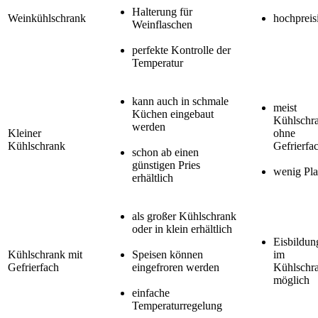
Halterung für
Weinkühlschrank
hochpreis
Weinflaschen
perfekte Kontrolle der
Temperatur
kann auch in schmale
meist
Küchen eingebaut
Kühlschr
werden
Kleiner
ohne
Kühlschrank
Gefrierfa
schon ab einen
günstigen Pries
wenig Pla
erhältlich
als großer Kühlschrank
oder in klein erhältlich
Eisbildun
Kühlschrank mit
Speisen können
im
Gefrierfach
eingefroren werden
Kühlschr
möglich
einfache
Temperaturregelung