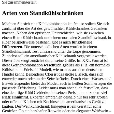
Sie zusammengestellt.
Arten von Standkühlschränken
Möchten Sie sich eine Kühlkombination kaufen, so sollten Sie sich
zunächst über die Art des gewünschten Kühlschrankes Gedanken
machen. Neben den optischen Unterschieden, wie sie zwischen
einem Retro Kühlschrank und einem normalen Standkühlschrank in
silber beispielsweise bestehen, gibt es auch
funktionelle
Differenzen
. Die unterschiedlichen Arten wurden in einem
Standkühlschrank Test
umfassend unter die Lupe genommen.
Zunächst soll ein amerikanischer Kühlschrank vorgestellt werden.
Dieser überzeugt zunächst durch seine Größe. Im XXL Format ist
diese Gefrierkombination
wesentlich größer
als z. B. ein normales
Kühlschrank Edelstahl Modell, wie man es aus dem deutschen
Handel kennt. Besonderer Clou ist das große Eisfach, dass sich
entweder unten oder an der Seite befindet. Durch einen Wasser- und
Eiswürfelspender bietet das Modell auch in heißen Sommertagen die
passende Erfrischung. Leider muss man aber auch feststellen, dass
eine derartige Kühl Gefrierkombi seinen Preis hat und zudem
viel
Platz einnimmt
. Experten empfehlen deshalb nur bei sehr großen
oder offenen Küchen mit Kochinsel ein amerikanisches Gerät zu
kaufen. Der Weinkühlschrank hingegen ist ein Gerät für echte
Genießer. Ob ein herzhafter Rotwein oder ein eleganter Weißwein –