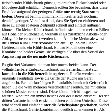
freistehender Kühlschrank günstig im örtlichen Elektrohandel oder
Möbelgeschäft erhältlich. Dennoch sollten Sie bedenken, dass diese
Produkte aufgrund der geringen Größe
nur wenig Stauraum
bieten
. Dieser ist beim Kühlschrank mit Gefrierfach nochmal
deutlich geringer. Vorteil ist dabei, dass Sie Speisen einfrieren und
diese zu einem späteren Zeitpunkt schnell und einfach auftauen
können. Ein kleiner Kühlschrank befindet sich in den meisten Fällen
auf Höhe der Küchenzeile, weshalb er als zusätzliche Arbeits- oder
Ablagefläche verwendet werden kann. Ähnliche Merkmale weist
die Einbau Kühl Gefrierkombination auf. Egal ob ein Einbau
Gefrierschrank, ein Kühlschrank Einbau Modell oder eine
Kombination beider Geräte, sie verfügen alle über den Vorteil der
Anpassung an die normale Küchenzeile
.
Es gibt drei Varianten, die man hier unterscheiden kann. Der
vollintegrierbare Einbaukühlschrank mit Gefrierfach lässt sich
komplett in die Küchenzeile integrieren
. Hierfür werden eine
originale Frontplatte sowie die Griffe der Küche am Gerät
angebracht. Beim dekorfähigen Einbaukühlschrank mit Gefrierfach
haben Sie die Wahl mehrerer verschiedener Fronten, die mit einem
schönen Muster verziert sind. Diese können leicht ausgetauscht
werden, wodurch ein immer neuer Look der Küche entsteht. Bei der
dritten Variante handelt es sich um einen einfachen Unterbau. Dieser
wird schnell und einfach
unter die Arbeitsplatte geschoben
, wobei
die Kühlschrank Gefrierkombination deutlich zu erkennen ist. Als