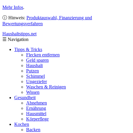
Mehr Infos
.
ⓘ Hinweis:
Produktauswahl, Finanzierung und
Bewertungsverfahren
Haushaltstipps
.net
☰
Navigation
Tipps & Tricks
Flecken entfernen
Geld sparen
Haushalt
Putzen
Schimmel
Ungeziefer
Waschen & Reinigen
Wissen
Gesundheit
Abnehmen
Ernährung
Hausmittel
Körperflege
Kochen
Backen