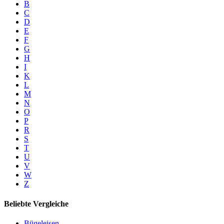
B
C
D
E
F
G
H
I
K
L
M
N
O
P
R
S
T
U
V
W
Z
Beliebte Vergleiche
Bügeleisen