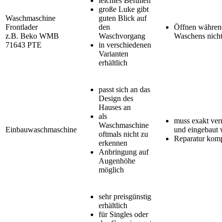
leichtes Befüllen
große Luke gibt
Waschmaschine
guten Blick auf
Frontlader
den
Öffnen währen
z.B. Beko WMB
Waschvorgang
Waschens nich
71643 PTE
in verschiedenen
Varianten
erhältlich
passt sich an das
Design des
Hauses an
als
muss exakt ve
Waschmaschine
Einbauwaschmaschine
und eingebaut
oftmals nicht zu
Reparatur komp
erkennen
Anbringung auf
Augenhöhe
möglich
sehr preisgünstig
erhältlich
für Singles oder