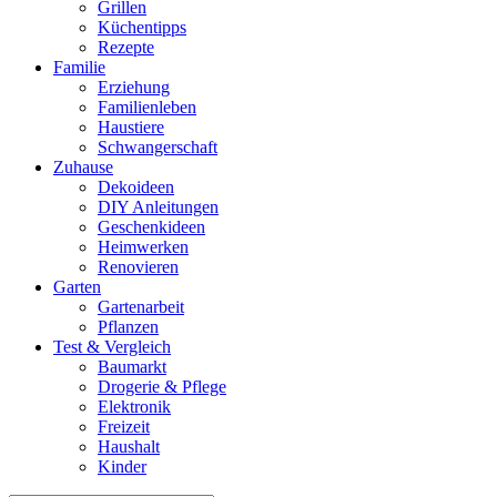
Grillen
Küchentipps
Rezepte
Familie
Erziehung
Familienleben
Haustiere
Schwangerschaft
Zuhause
Dekoideen
DIY Anleitungen
Geschenkideen
Heimwerken
Renovieren
Garten
Gartenarbeit
Pflanzen
Test & Vergleich
Baumarkt
Drogerie & Pflege
Elektronik
Freizeit
Haushalt
Kinder