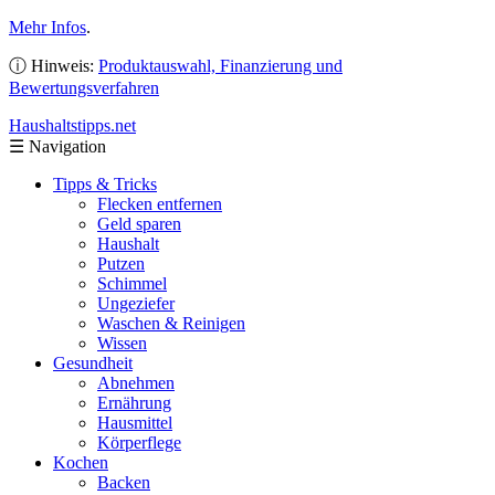
Mehr Infos
.
ⓘ Hinweis:
Produktauswahl, Finanzierung und
Bewertungsverfahren
Haushaltstipps
.net
☰
Navigation
Tipps & Tricks
Flecken entfernen
Geld sparen
Haushalt
Putzen
Schimmel
Ungeziefer
Waschen & Reinigen
Wissen
Gesundheit
Abnehmen
Ernährung
Hausmittel
Körperflege
Kochen
Backen