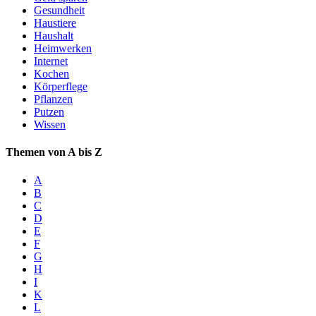
Gesundheit
Haustiere
Haushalt
Heimwerken
Internet
Kochen
Körperflege
Pflanzen
Putzen
Wissen
Themen von A bis Z
A
B
C
D
E
F
G
H
I
K
L