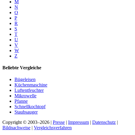
M
N
O
P
R
S
T
U
V
W
Z
Beliebte Vergleiche
Bügeleisen
Küchenmaschine
Luftentfeuchter
Mikrowelle
Pfanne
Schnellkochtopf
Staubsauger
Copyright © 2003–2026 |
Presse
|
Impressum
|
Datenschutz
|
Bildnachweise
|
Vergleichsverfahren