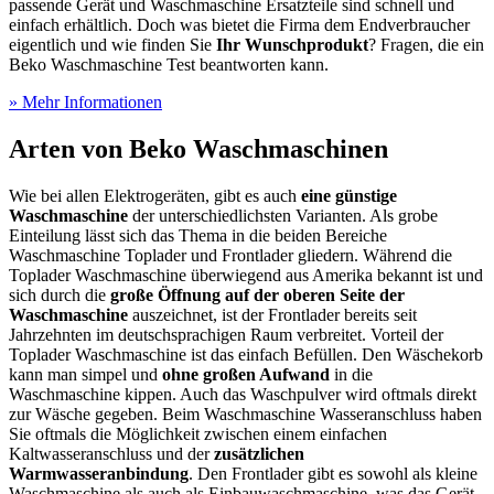
passende Gerät und Waschmaschine Ersatzteile sind schnell und
einfach erhältlich. Doch was bietet die Firma dem Endverbraucher
eigentlich und wie finden Sie
Ihr Wunschprodukt
? Fragen, die ein
Beko Waschmaschine Test
beantworten kann.
» Mehr Informationen
Arten von Beko Waschmaschinen
Wie bei allen Elektrogeräten, gibt es auch
eine günstige
Waschmaschine
der unterschiedlichsten Varianten. Als grobe
Einteilung lässt sich das Thema in die beiden Bereiche
Waschmaschine Toplader und Frontlader gliedern. Während die
Toplader Waschmaschine überwiegend aus Amerika bekannt ist und
sich durch die
große Öffnung auf der oberen Seite der
Waschmaschine
auszeichnet, ist der Frontlader bereits seit
Jahrzehnten im deutschsprachigen Raum verbreitet. Vorteil der
Toplader Waschmaschine ist das einfach Befüllen. Den Wäschekorb
kann man simpel und
ohne großen Aufwand
in die
Waschmaschine kippen. Auch das Waschpulver wird oftmals direkt
zur Wäsche gegeben. Beim Waschmaschine Wasseranschluss haben
Sie oftmals die Möglichkeit zwischen einem einfachen
Kaltwasseranschluss und der
zusätzlichen
Warmwasseranbindung
. Den Frontlader gibt es sowohl als kleine
Waschmaschine als auch als Einbauwaschmaschine, was das Gerät