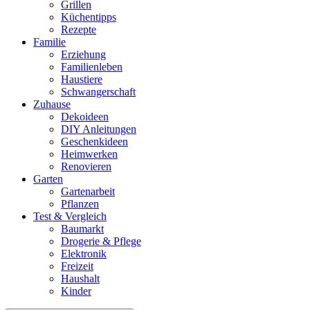
Grillen
Küchentipps
Rezepte
Familie
Erziehung
Familienleben
Haustiere
Schwangerschaft
Zuhause
Dekoideen
DIY Anleitungen
Geschenkideen
Heimwerken
Renovieren
Garten
Gartenarbeit
Pflanzen
Test & Vergleich
Baumarkt
Drogerie & Pflege
Elektronik
Freizeit
Haushalt
Kinder