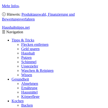
Mehr Infos
.
ⓘ Hinweis:
Produktauswahl, Finanzierung und
Bewertungsverfahren
Haushaltstipps
.net
☰
Navigation
Tipps & Tricks
Flecken entfernen
Geld sparen
Haushalt
Putzen
Schimmel
Ungeziefer
Waschen & Reinigen
Wissen
Gesundheit
Abnehmen
Ernährung
Hausmittel
Körperflege
Kochen
Backen