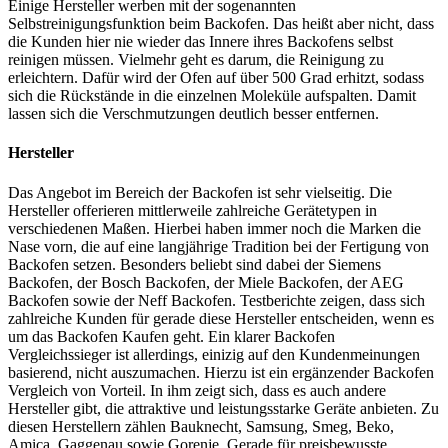
Einige Hersteller werben mit der sogenannten
Selbstreinigungsfunktion beim Backofen. Das heißt aber nicht, dass
die Kunden hier nie wieder das Innere ihres Backofens selbst
reinigen müssen. Vielmehr geht es darum, die Reinigung zu
erleichtern. Dafür wird der Ofen auf über 500 Grad erhitzt, sodass
sich die Rückstände in die einzelnen Moleküle aufspalten. Damit
lassen sich die Verschmutzungen deutlich besser entfernen.
Hersteller
Das Angebot im Bereich der Backofen ist sehr vielseitig. Die
Hersteller offerieren mittlerweile zahlreiche Gerätetypen in
verschiedenen Maßen. Hierbei haben immer noch die Marken die
Nase vorn, die auf eine langjährige Tradition bei der Fertigung von
Backofen setzen. Besonders beliebt sind dabei der Siemens
Backofen, der Bosch Backofen, der Miele Backofen, der AEG
Backofen sowie der Neff Backofen.
Testberichte
zeigen, dass sich
zahlreiche Kunden für gerade diese Hersteller entscheiden, wenn es
um das Backofen Kaufen geht. Ein klarer Backofen
Vergleichssieger ist allerdings, einizig auf den Kundenmeinungen
basierend, nicht auszumachen. Hierzu ist ein ergänzender Backofen
Vergleich von Vorteil. In ihm zeigt sich, dass es auch andere
Hersteller gibt, die attraktive und leistungsstarke Geräte anbieten. Zu
diesen Herstellern zählen Bauknecht, Samsung, Smeg, Beko,
Amica, Gaggenau sowie Gorenje. Gerade für preisbewusste