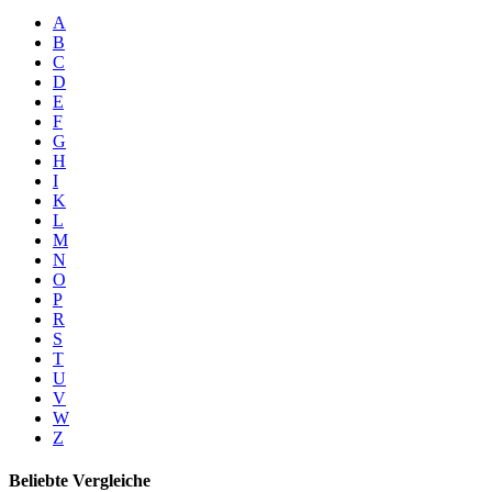
A
B
C
D
E
F
G
H
I
K
L
M
N
O
P
R
S
T
U
V
W
Z
Beliebte Vergleiche