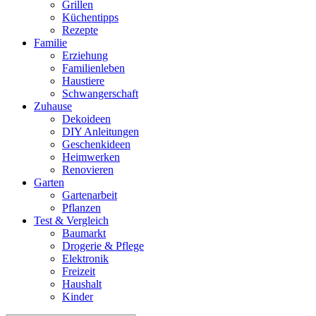
Grillen
Küchentipps
Rezepte
Familie
Erziehung
Familienleben
Haustiere
Schwangerschaft
Zuhause
Dekoideen
DIY Anleitungen
Geschenkideen
Heimwerken
Renovieren
Garten
Gartenarbeit
Pflanzen
Test & Vergleich
Baumarkt
Drogerie & Pflege
Elektronik
Freizeit
Haushalt
Kinder