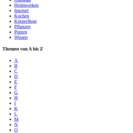
Heimwerken
Internet
Kochen
Körperflege
Pflanzen
Putzen
Wissen
Themen von A bis Z
A
B
C
D
E
F
G
H
I
K
L
M
N
O