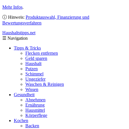
Mehr Infos
.
ⓘ Hinweis:
Produktauswahl, Finanzierung und
Bewertungsverfahren
Haushaltstipps
.net
☰
Navigation
Tipps & Tricks
Flecken entfernen
Geld sparen
Haushalt
Putzen
Schimmel
Ungeziefer
Waschen & Reinigen
Wissen
Gesundheit
Abnehmen
Ernährung
Hausmittel
Körperflege
Kochen
Backen